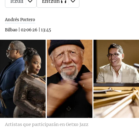
Itzuli
Entzun
Andrés Portero
Bilbao
|
02·06·26
|
13:45
Artistas que participarán en Getxo Jazz