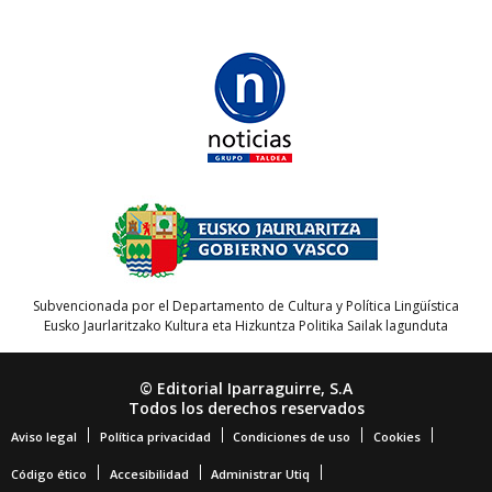
Subvencionada por el Departamento de Cultura y Política Lingüística
Eusko Jaurlaritzako Kultura eta Hizkuntza Politika Sailak lagunduta
© Editorial Iparraguirre, S.A
Todos los derechos reservados
Aviso legal
Política privacidad
Condiciones de uso
Cookies
Código ético
Accesibilidad
Administrar Utiq