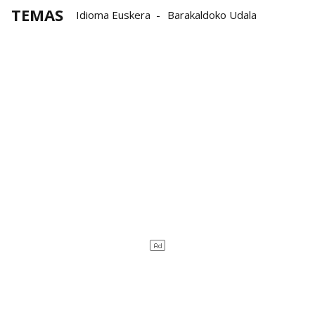
TEMAS
Idioma Euskera
Barakaldoko Udala