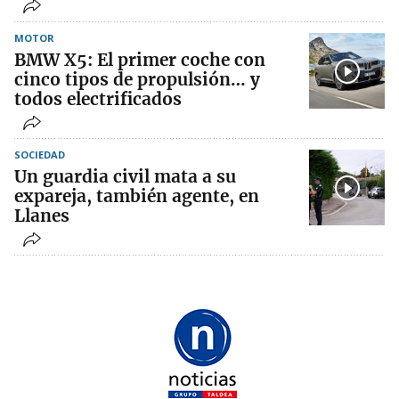
MOTOR
BMW X5: El primer coche con
cinco tipos de propulsión… y
todos electrificados
SOCIEDAD
Un guardia civil mata a su
expareja, también agente, en
Llanes