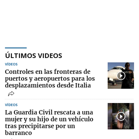
ÚLTIMOS VIDEOS
VÍDEOS
Controles en las fronteras de
puertos y aeropuertos para los
desplazamientos desde Italia
VÍDEOS
La Guardia Civil rescata a una
mujer y su hijo de un vehículo
tras precipitarse por un
barranco