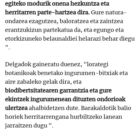
egiteko modurik onena hezkuntza eta
herritarren parte-hartzea dira.
Gure natura-
ondarea ezagutzea, baloratzea eta zaintzea
erantzukizun partekatua da, eta egungo eta
etorkizuneko belaunaldiei helarazi behar diegu
".
Delgadok gaineratu duenez, "lorategi
botanikoak benetako ingurumen-bitxiak eta
aire zabaleko gelak dira, eta
biodibertsitatearen garrantzia eta gure
ekintzek ingurumenean dituzten ondorioak
ulertzea
ahalbidetzen dute. Barakaldotik balio
horiek herritarrengana hurbiltzeko lanean
jarraitzen dugu ".