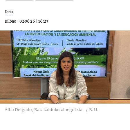
Deia
Bilbao
|
02·06·26
|
16:23
Alba Delgado, Barakaldoko zinegotzia.
B. U.