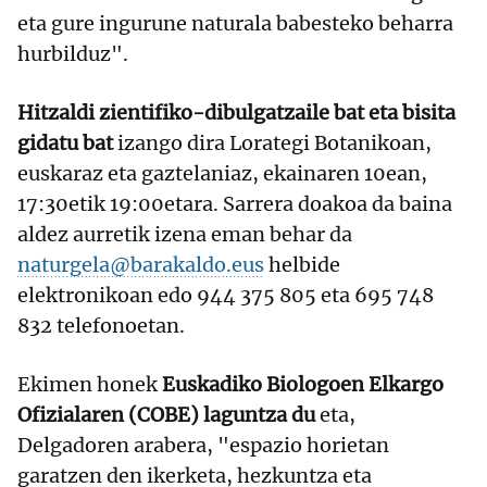
eta gure ingurune naturala babesteko beharra
hurbilduz".
Hitzaldi zientifiko-dibulgatzaile bat eta bisita
gidatu bat
izango dira Lorategi Botanikoan,
euskaraz eta gaztelaniaz, ekainaren 10ean,
17:30etik 19:00etara. Sarrera doakoa da baina
aldez aurretik izena eman behar da
naturgela@barakaldo.eus
helbide
elektronikoan edo 944 375 805 eta 695 748
832 telefonoetan.
Ekimen honek
Euskadiko Biologoen Elkargo
Ofizialaren (COBE) laguntza du
eta,
Delgadoren arabera, "espazio horietan
garatzen den ikerketa, hezkuntza eta