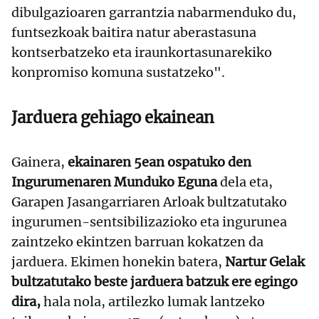
dibulgazioaren garrantzia nabarmenduko du,
funtsezkoak baitira natur aberastasuna
kontserbatzeko eta iraunkortasunarekiko
konpromiso komuna sustatzeko".
Jarduera gehiago ekainean
Gainera,
ekainaren 5ean ospatuko den
Ingurumenaren Munduko Eguna
dela eta,
Garapen Jasangarriaren Arloak bultzatutako
ingurumen-sentsibilizazioko eta ingurunea
zaintzeko ekintzen barruan kokatzen da
jarduera. Ekimen honekin batera,
Nartur Gelak
bultzatutako beste jarduera batzuk ere egingo
dira,
hala nola, artilezko lumak lantzeko