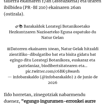
tailerra ekainaren 17an (asteazkena) eta uraren
ibilbidea (PR-BI 210) ekainaren 26an
(ostirala).
🌿📚 Barakaldok Lorategi Botanikoetako
Hezkuntzaren Nazioarteko Eguna ospatuko du
Natur Gelan
📅Datorren ekainaren 10ean, Natur Gelak hitzaldi
zientifiko-dibulgatibo bat eta bisita gidatu bat
egingo ditu Lorategi Botanikora, euskaraz eta
gaztelaniaz, biodibertsitatearen eta…
pic.twitter.com/c6BK58wavh
— infobarakaldo (@infobarakaldo)
2 de junio de
2026
Ildo horretan, zinegotziak nabarmendu
duenez,
"egungo ingurumen-erronkei aurre