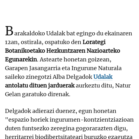
B
arakaldoko Udalak bat egingo du ekainaren
12an, ostirala, ospatuko den
Lorategi
Botanikoetako Hezkuntzaren Nazioarteko
Egunarekin
. Astearte honetan goizean,
Garapen Jasangarria eta Ingurune Naturala
saileko zinegotzi Alba Delgadok
Udalak
antolatu dituen jarduerak
aurkeztu ditu, Natur
Gelan garatuko direnak.
Delgadok adierazi duenez, egun honetan
"espazio horiek ingurumen-kontzientziazioan
duten funtsezko zeregina gogorarazten digu,
herritarrei biodibertsitateari buruzko ezagutza