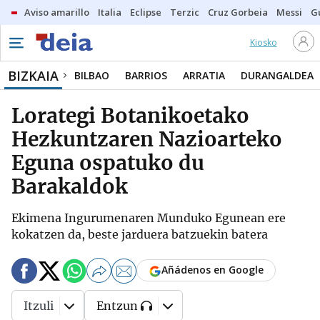
Aviso amarillo
Italia
Eclipse
Terzic
Cruz Gorbeia
Messi
G
Kiosko
BIZKAIA
BILBAO
BARRIOS
ARRATIA
DURANGALDEA
Lorategi Botanikoetako
Hezkuntzaren Nazioarteko
Eguna ospatuko du
Barakaldok
Ekimena Ingurumenaren Munduko Egunean ere
kokatzen da, beste jarduera batzuekin batera
Añádenos en Google
Itzuli
Entzun