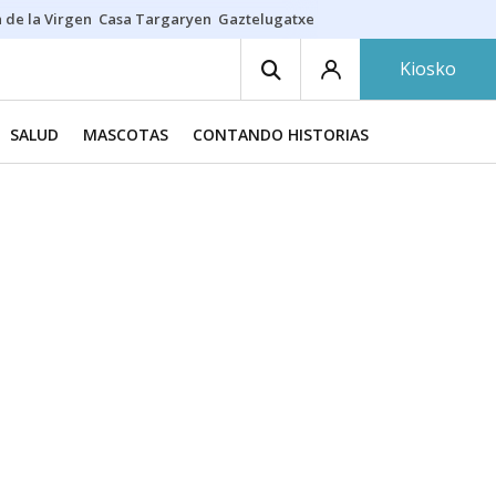
 de la Virgen
Casa Targaryen
Gaztelugatxe
Athletic
Aste Nagusia
C
Kiosko
SALUD
MASCOTAS
CONTANDO HISTORIAS