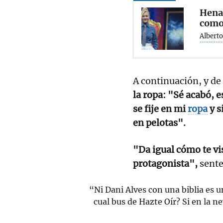
Henar
como
Albert
A continuación, y d
la ropa: "Sé acabó, e
se fije en mi
ropa
y s
en pelotas".
"Da igual cómo te vis
protagonista",
sente
“Ni Dani Alves con una biblia es 
cual bus de Hazte Oír? Si en la 