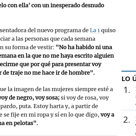
ielo con ella' con un inesperado desnudo
esentadora del nuevo programa de
La 1
quiso
ciar a las personas que cada semana
an su forma de vestir:
"No ha habido ni una
emana en la que no me haya escrito alguien
ecirme que por qué para presentar voy
r de traje no me hace ir de hombre".
LO 
1
ue la imagen de las mujeres siempre esté a
voy de negro, voy sosa;
si voy de rosa, voy
opardo, puta. Estoy harta y, a partir de
 se fije en mi ropa y sí en lo que digo,
voy a
2
a en pelotas".