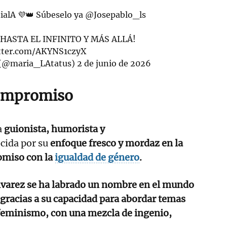
ialA 💜👑 Súbeselo ya
@Josepablo_ls
HASTA EL INFINITO Y MÁS ALLÁ!
itter.com/AKYNS1czyX
𝘀 💫 (@maria_LAtatus)
2 de junio de 2026
ompromiso
a
guionista, humorista y
cida por su
enfoque fresco y mordaz en la
omiso con la
igualdad de género
.
lvarez se ha labrado un nombre en el mundo
gracias a su capacidad para abordar temas
feminismo, con una mezcla de ingenio,