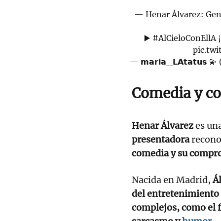
— Henar Álvarez: Gen
▶️
#AlCieloConEllA
¡
pic.tw
— 𝗺𝗮𝗿𝗶𝗮_𝗟𝗔𝘁𝗮𝘁𝘂
Comedia y c
Henar Álvarez
es un
presentadora
recono
comedia y su compr
Nacida en Madrid,
Á
del entretenimiento 
complejos, como el 