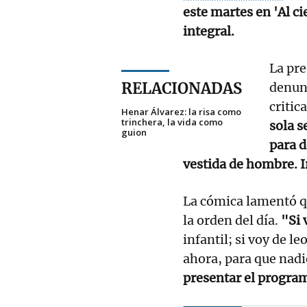
este martes en 'Al c
integral.
La pr
RELACIONADAS
denun
critic
Henar Álvarez: la risa como
trinchera, la vida como
sola s
guion
para d
vestida de hombre. I
La cómica lamentó q
la orden del día.
"Si 
infantil; si voy de le
ahora, para que nadie
presentar el program