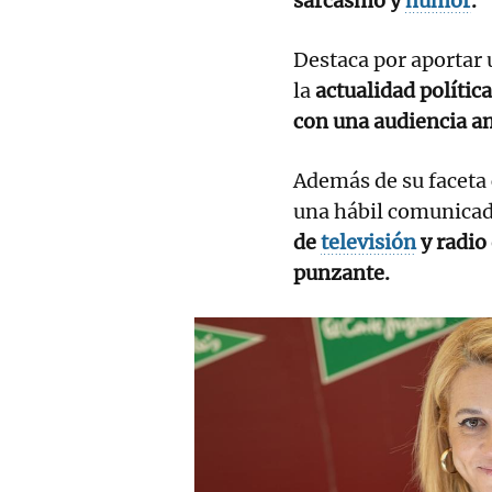
sarcasmo y
humor
.
Destaca por aportar 
la
actualidad política
con una audiencia am
Además de su faceta
una hábil comunica
de
televisión
y radio 
punzante.