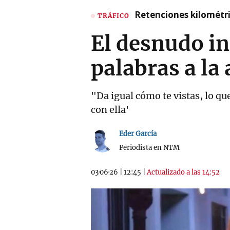
Retenciones kilométri
TRÁFICO
El desnudo in
palabras a la
"Da igual cómo te vistas, lo qu
con ella'
Eder García
Periodista en NTM
03·06·26
|
12:45
|
Actualizado a las 14:52