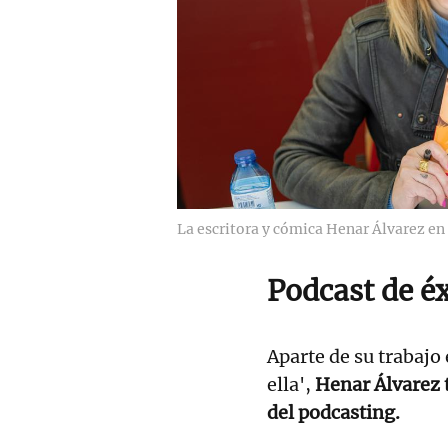
La escritora y cómica Henar Álvarez en
Podcast de éx
Aparte de su trabajo
ella',
Henar Álvarez 
del podcasting.