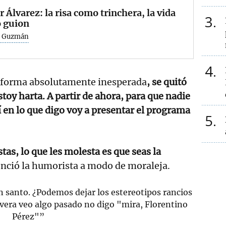
 Álvarez: la risa como trinchera, la vida
3
 guion
o Guzmán
4
e forma absolutamente inesperada
, se quitó
stoy harta. A partir de ahora, para que nadie
í en lo que digo voy a presentar el programa
5
tas, lo que les molesta es que seas la
nció la humorista a modo de moraleja.
un santo. ¿Podemos dejar los estereotipos rancios
nevera veo algo pasado no digo "mira, Florentino
Pérez"”