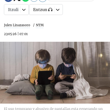
Itzuli
Entzun
Julen Linazasoro
NTM
23·05·26
|
07:01
El uso temprano y abusivo de pantallas esta generando un