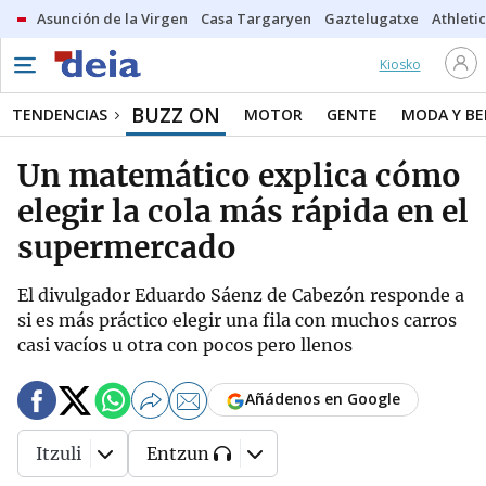
Asunción de la Virgen
Casa Targaryen
Gaztelugatxe
Athletic
Kiosko
BUZZ ON
TENDENCIAS
MOTOR
GENTE
MODA Y BE
Un matemático explica cómo
elegir la cola más rápida en el
supermercado
El divulgador Eduardo Sáenz de Cabezón responde a
si es más práctico elegir una fila con muchos carros
casi vacíos u otra con pocos pero llenos
Añádenos en Google
Itzuli
Entzun