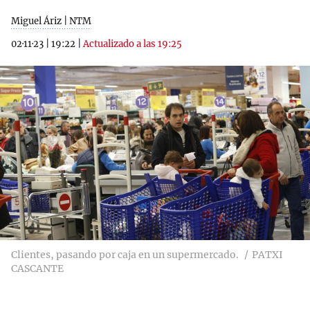
Miguel Áriz | NTM
02·11·23
|
19:22
|
Actualizado a las 19:25
Clientes, pasando por caja en un supermercado.
PATXI
CASCANTE