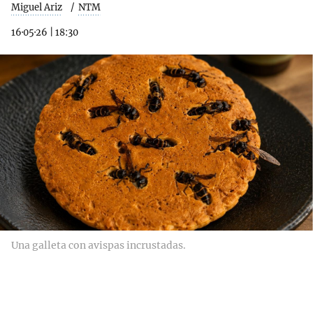
Miguel Ariz
NTM
16·05·26
|
18:30
Una galleta con avispas incrustadas.