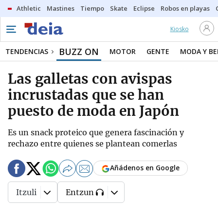
Athletic
Mastines
Tiempo
Skate
Eclipse
Robos en playas
Kiosko
BUZZ ON
TENDENCIAS
MOTOR
GENTE
MODA Y BE
Las galletas con avispas
incrustadas que se han
puesto de moda en Japón
Es un snack proteico que genera fascinación y
rechazo entre quienes se plantean comerlas
Añádenos en Google
Itzuli
Entzun