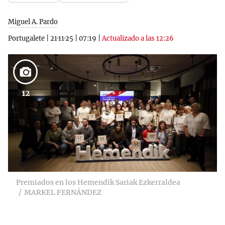
Miguel A. Pardo
Portugalete
|
21·11·25
|
07:19
|
Actualizado a las 12:26
12
Premiados en los Hemendik Sariak Ezkerraldea
MARKEL FERNÁNDEZ