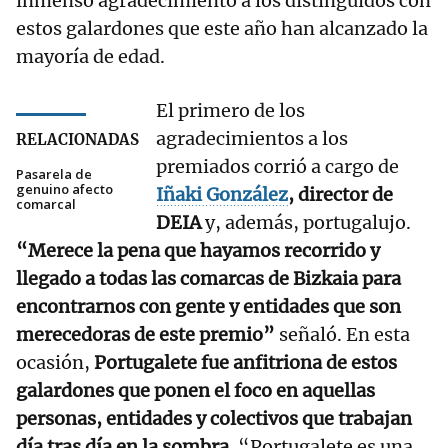
inmenso agradecimiento a los distinguidos con
estos galardones que este año han alcanzado la
mayoría de edad.
El primero de los
agradecimientos a los
RELACIONADAS
premiados corrió a cargo de
Pasarela de
genuino afecto
Iñaki González
, director de
comarcal
DEIA
y, además, portugalujo.
“Merece la pena que hayamos recorrido y
llegado a todas las comarcas de Bizkaia para
encontrarnos con gente y entidades que son
merecedoras de este premio”
señaló. En esta
ocasión,
Portugalete fue anfitriona de estos
galardones que ponen el foco en aquellas
personas, entidades y colectivos que trabajan
día tras día en la sombra
. “Portugalete es una