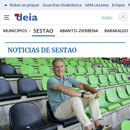
Robos en playas
Guardias Osakidetza
ADN Lezama
Eclipse
Kiosko
MUNICIPIOS
SESTAO
SESTAO
MUNICIPIOS
ABANTO-ZIERBENA
BARAKALDO
ABANTO-ZIERBENA
NOTICIAS DE SESTAO
BARAKALDO
MUSKIZ
ORTUELLA
PORTUGALETE
SANTURTZI