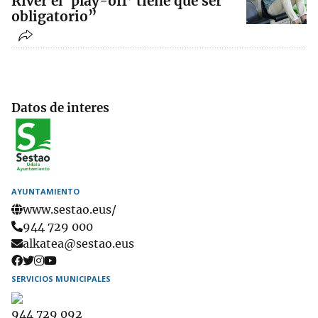
River el ‘play-off’ tiene que ser
obligatorio”
Datos de interes
AYUNTAMIENTO
www.sestao.eus/
Teléfono
944 729 000
Email
alkatea@sestao.eus
SERVICIOS MUNICIPALES
944 729 092