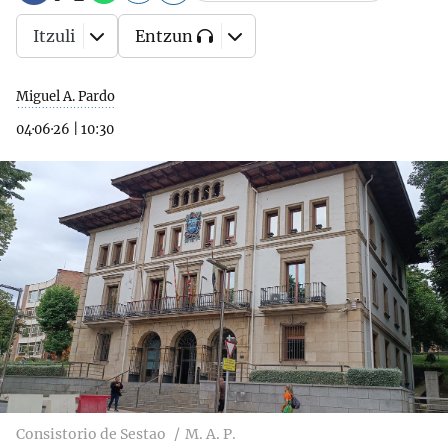
Itzuli
Entzun
Miguel A. Pardo
04·06·26
|
10:30
Consistorio de Sestao
M. A. P.