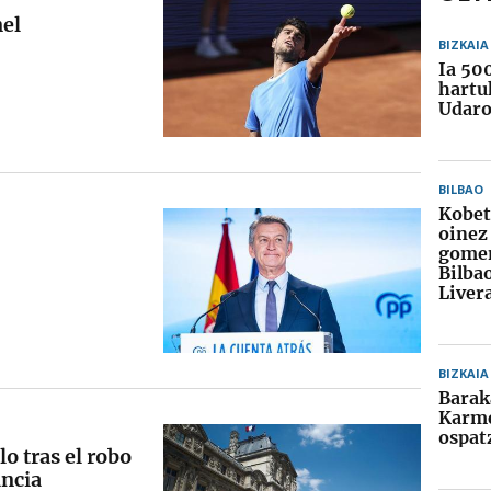
nel
BIZKAIA
Ia 50
hartu
Udaro
BILBAO
Kobe
oinez
gomen
Bilba
Liver
BIZKAIA
Barak
Karme
ospat
lo tras el robo
ancia