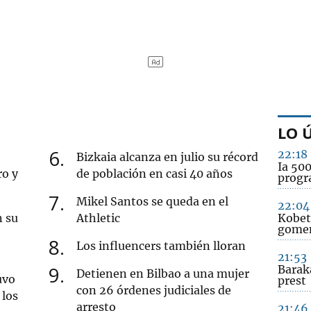
LO 
6
22:18
Bizkaia alcanza en julio su récord
Ia 50
ro y
de población en casi 40 años
prog
7
Mikel Santos se queda en el
22:04
n su
Athletic
Kobet
gomen
8
Los influencers también lloran
21:53
9
Barak
Detienen en Bilbao a una mujer
uvo
prest
con 26 órdenes judiciales de
 los
arresto
21:46