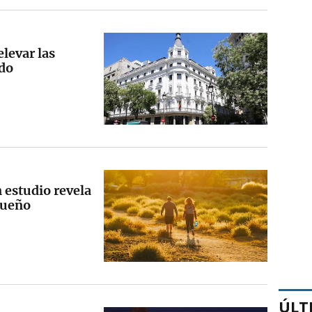
elevar las
ado
 estudio revela
 sueño
ÚLT