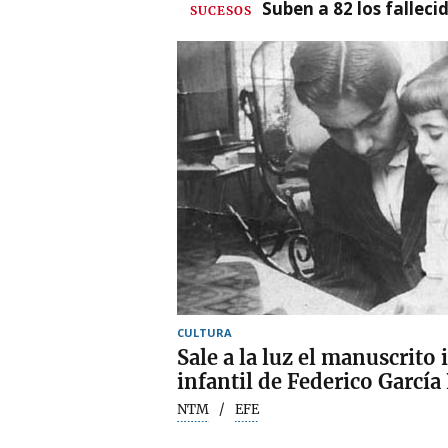
Suben a 82 los fallec
SUCESOS
CULTURA
Sale a la luz el manuscrito
infantil de Federico García
NTM
EFE