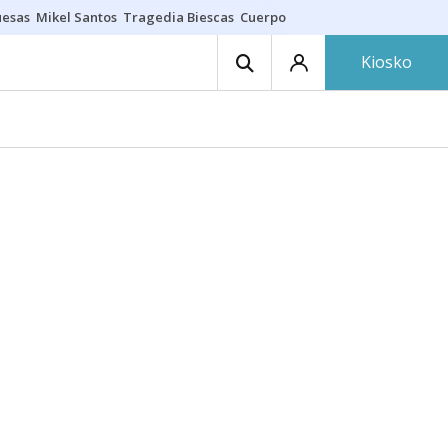
uesas
Mikel Santos
Tragedia Biescas
Cuerpo ría
Inmigración Bizkaia
Kiosko