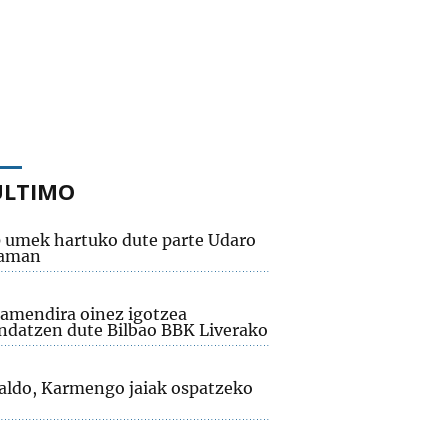
ÚLTIMO
0 umek hartuko dute parte Udaro
raman
amendira oinez igotzea
datzen dute Bilbao BBK Liverako
aldo, Karmengo jaiak ospatzeko