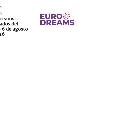
S
o
reams:
ados del
s 6 de agosto
26