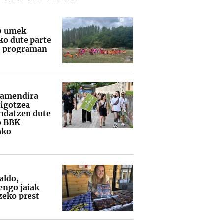
0 umek
ko dute parte
 programan
tamendira
 igotzea
datzen dute
o BBK
ako
aldo,
ngo jaiak
zeko prest