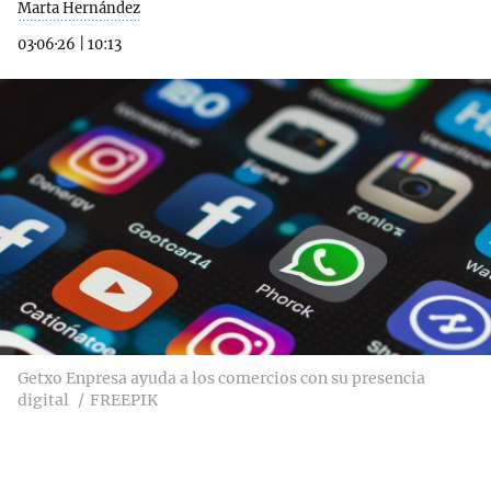
Marta Hernández
03·06·26
|
10:13
Getxo Enpresa ayuda a los comercios con su presencia
digital
FREEPIK