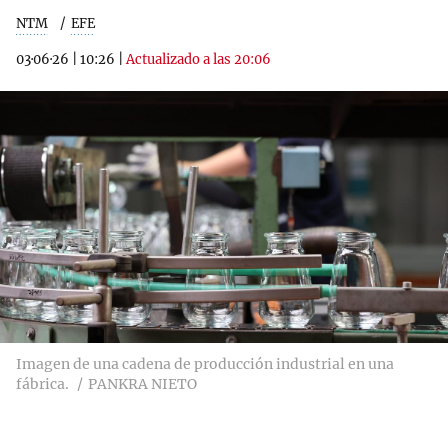
NTM
EFE
03·06·26
|
10:26
|
Actualizado a las 20:06
Imagen de una cadena de producción industrial en una
fábrica.
PANKRA NIETO