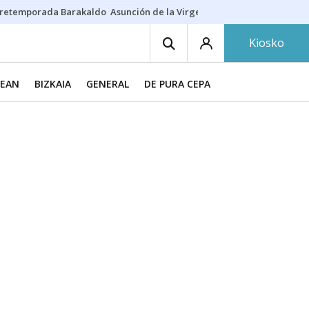
retemporada Barakaldo
Asunción de la Virgen
Casa Targaryen
Gazt
Kiosko
XEAN
BIZKAIA
GENERAL
DE PURA CEPA