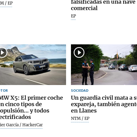
falsificadas en una nave
M / EP
comercial
EP
TOR
SOCIEDAD
MW X5: El primer coche
Un guardia civil mata a 
n cinco tipos de
expareja, también agent
opulsión… y todos
en Llanes
ectrificados
NTM / EP
ier García / HackerCar