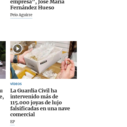
empresa”, José María
Fernández Hueso
Peio Aguirre
VÍDEOS
su
La Guardia Civil ha
e,
intervenido más de
115.000 joyas de lujo
falsificadas en una nave
comercial
EP