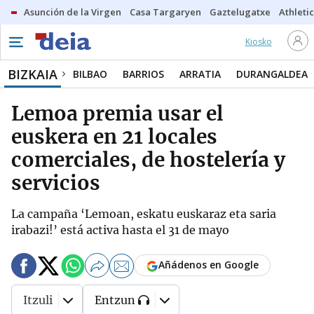
Asunción de la Virgen
Casa Targaryen
Gaztelugatxe
Athletic
Kiosko
BIZKAIA
BILBAO
BARRIOS
ARRATIA
DURANGALDEA
Lemoa premia usar el
euskera en 21 locales
comerciales, de hostelería y
servicios
La campaña ‘Lemoan, eskatu euskaraz eta saria
irabazi!’ está activa hasta el 31 de mayo
Añádenos en Google
Itzuli
Entzun