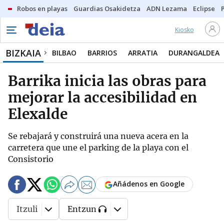
Robos en playas
Guardias Osakidetza
ADN Lezama
Eclipse
Kiosko
BIZKAIA
BILBAO
BARRIOS
ARRATIA
DURANGALDEA
Barrika inicia las obras para
mejorar la accesibilidad en
Elexalde
Se rebajará y construirá una nueva acera en la
carretera que une el parking de la playa con el
Consistorio
Añádenos en Google
Itzuli
Entzun