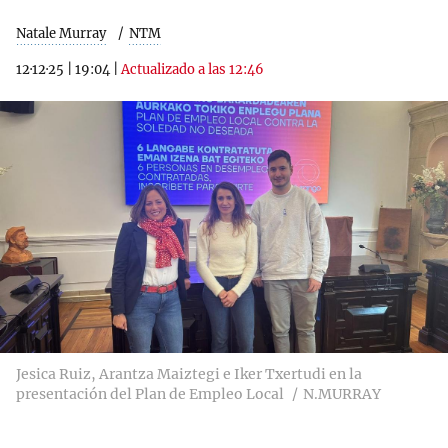
Natale Murray
NTM
12·12·25
|
19:04
|
Actualizado a las 12:46
Jesica Ruiz, Arantza Maiztegi e Iker Txertudi en la
presentación del Plan de Empleo Local
N.MURRAY