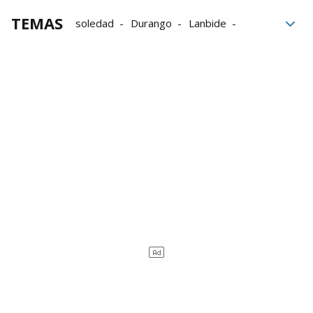
TEMAS
soledad
Durango
Lanbide
mayores
Acción social
Soledad no deseada
Plan de Empleo