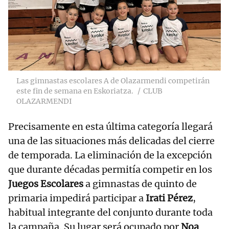
Las gimnastas escolares A de Olazarmendi competirán
este fin de semana en Eskoriatza.
CLUB
OLAZARMENDI
Precisamente en esta última categoría llegará
una de las situaciones más delicadas del cierre
de temporada. La eliminación de la excepción
que durante décadas permitía competir en los
Juegos Escolares
a gimnastas de quinto de
primaria impedirá participar a
Irati Pérez
,
habitual integrante del conjunto durante toda
la campaña. Su lugar será ocupado por
Noa