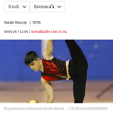
Itzuli
Entzun
Natale Murray
NTM
18·05·26
|
12:05
|
Actualizado a las 15:04
El gimnasta ermuarra Hodei Rivas.
CLUB OLAZARMENDI