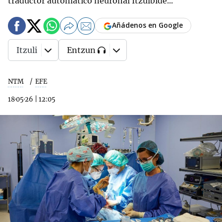
traductor automático neuronal Itzulbide...
Añádenos en Google
Itzuli
Entzun
NTM
EFE
18·05·26
|
12:05