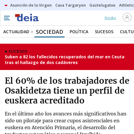
Asunción de la Virgen
Casa Targaryen
Gaztelugatxe
Athletic
Kiosko
SOCIEDAD
ACTUALIDAD
POLÍTICA
SUCESOS
CULTU
SUCESOS
Suben a 82 los fallecidos recuperados del mar en Ceuta
tras el hallazgo de dos cadáveres
El 60% de los trabajadores de
Osakidetza tiene un perfil de
euskera acreditado
En el último año los avances más significativos han
sido un pilotaje para crear cupos asistenciales en
euskera en Atención Primaria, el desarrollo del