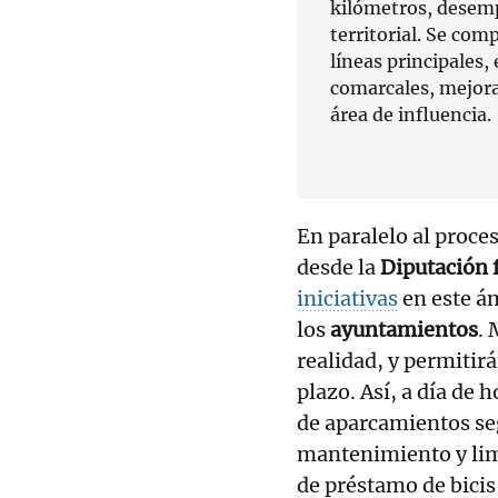
kilómetros, desemp
territorial. Se com
líneas principales,
comarcales, mejora
área de influencia.
En paralelo al proce
desde la
Diputación 
iniciativas
en este á
los
ayuntamientos
. 
realidad, y permitir
plazo. Así, a día de 
de aparcamientos seg
mantenimiento y limp
de préstamo de bicis 