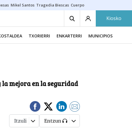
uesas
Mikel Santos
Tragedia Biescas
Cuerpo ría
Inmigración Bizkaia
Kiosko
KOSTALDEA
TXORIERRI
ENKARTERRI
MUNICIPIOS
y la mejora en la seguridad
Itzuli
Entzun