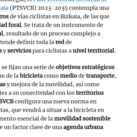
kaia
(PTSVCB) 2023-2035 contempla una
ros
de vías ciclistas en Bizkaia, de las que
dad foral
. Se trata de un instrumento de
al
, resultado de un proceso complejo a
etende definir toda la
red
de
s
y
servicios
para ciclistas a
nivel territorial
.
 se fijan una serie de
objetivos estratégicos
ón de la
bicicleta
como
medio
de
transporte
,
as
y mejora de la movilidad, así como
es a su conectividad con los
territorios
SVCB
configura una nueva norma en
tas, que vendrá a situar a la bicicleta en
mento esencial de la
movilidad sostenible
e un factor clave de una
agenda urbana