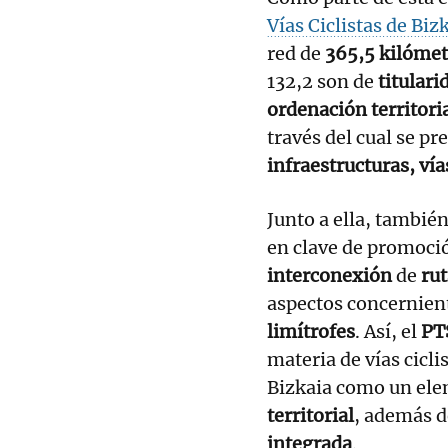
Vías Ciclistas de Biz
red de
365,5 kilómet
132,2 son de
titulari
ordenación territori
través del cual se pr
infraestructuras, vía
Junto a ella, también
en clave de promoci
interconexión
de
rut
aspectos concernient
limítrofes
. Así, el
PT
materia de vías ciclis
Bizkaia como un ele
territorial
, además d
integrada
.