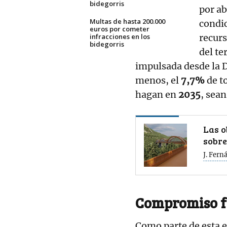
bidegorris
por ab
Multas de hasta 200.000
condi
euros por cometer
infracciones en los
recurs
bidegorris
del te
impulsada desde la D
menos, el
7,7%
de t
hagan en
2035
, sea
Las o
sobre
J. Fern
Compromiso f
Como parte de esta e