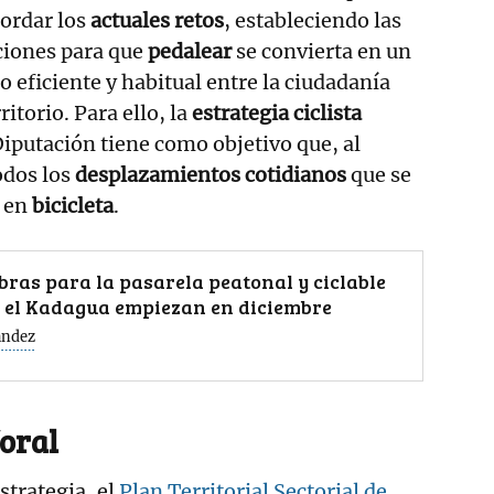
ordar los
actuales retos
, estableciendo las
ciones para que
pedalear
se convierta en un
o eficiente y habitual entre la ciudadanía
rritorio. Para ello, la
estrategia ciclista
iputación tiene como objetivo que, al
odos los
desplazamientos cotidianos
que se
n en
bicicleta
.
bras para la pasarela peatonal y ciclable
 el Kadagua empiezan en diciembre
ández
oral
strategia, el
Plan Territorial Sectorial de