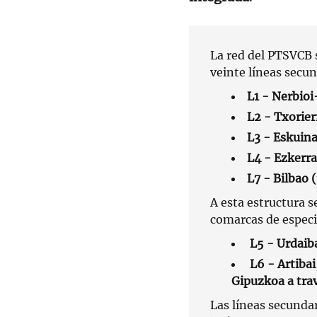
La red del PTSVCB s
veinte líneas secun
L1 - Nerbioi
L2 - Txorie
L3 - Eskuina
L4 - Ezkerr
L7 - Bilbao 
A esta estructura 
comarcas de especi
L5 - Urdaib
L6 - Artibai
Gipuzkoa a tra
Las líneas secundar