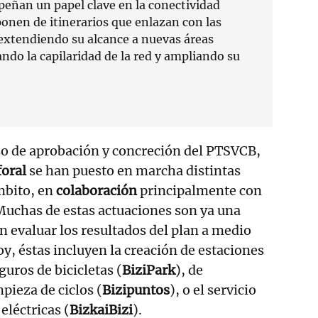
eñan un papel clave en la conectividad
ponen de itinerarios que enlazan con las
 extendiendo su alcance a nuevas áreas
ndo la capilaridad de la red y ampliando su
so de aprobación y concreción del PTSVCB,
foral
se han puesto en marcha distintas
mbito, en
colaboración
principalmente con
Muchas de estas actuaciones son ya una
án evaluar los resultados del plan a medio
hoy, éstas incluyen la creación de estaciones
uros de bicicletas (
BiziPark
), de
ieza de ciclos (
Bizipuntos
), o el servicio
eléctricas (
BizkaiBizi
).