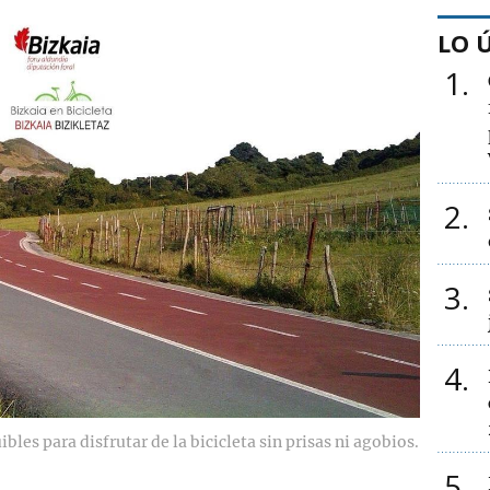
LO 
1
2
3
4
bles para disfrutar de la bicicleta sin prisas ni agobios.
5