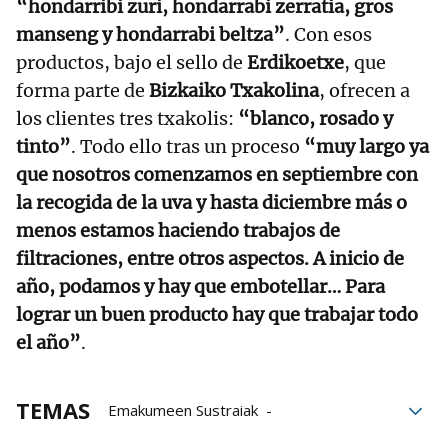
“hondarribi zuri, hondarrabi zerratia, gros
manseng y hondarrabi beltza”
. Con esos
productos, bajo el sello de
Erdikoetxe
, que
forma parte de
Bizkaiko Txakolina
, ofrecen a
los clientes tres txakolis:
“blanco, rosado y
tinto”
. Todo ello tras un proceso
“muy largo ya
que nosotros comenzamos en septiembre con
la recogida de la uva y hasta diciembre más o
menos estamos haciendo trabajos de
filtraciones, entre otros aspectos. A inicio de
año, podamos y hay que embotellar… Para
lograr un buen producto hay que trabajar todo
el año”
.
TEMAS
Emakumeen Sustraiak
Bizkaiko Txakolina
Lezama