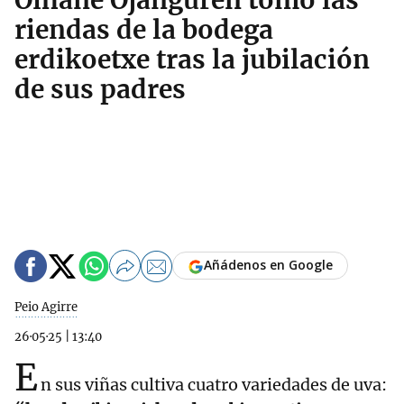
Oihane Ojanguren tomó las
riendas de la bodega
erdikoetxe tras la jubilación
de sus padres
Añádenos en Google
Peio Agirre
26·05·25
|
13:40
E
n sus viñas cultiva cuatro variedades de uva: