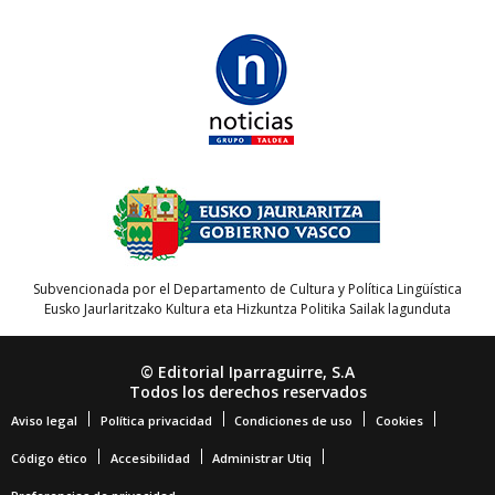
Subvencionada por el Departamento de Cultura y Política Lingüística
Eusko Jaurlaritzako Kultura eta Hizkuntza Politika Sailak lagunduta
© Editorial Iparraguirre, S.A
Todos los derechos reservados
Aviso legal
Política privacidad
Condiciones de uso
Cookies
Código ético
Accesibilidad
Administrar Utiq