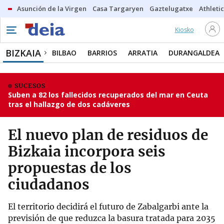
Asunción de la Virgen
Casa Targaryen
Gaztelugatxe
Athletic
Kiosko
BIZKAIA
BILBAO
BARRIOS
ARRATIA
DURANGALDEA
SUCESOS
Suben a 82 los fallecidos recuperados del mar en Ceuta
tras el hallazgo de dos cadáveres
El nuevo plan de residuos de
Bizkaia incorpora seis
propuestas de los
ciudadanos
El territorio decidirá el futuro de Zabalgarbi ante la
previsión de que reduzca la basura tratada para 2035