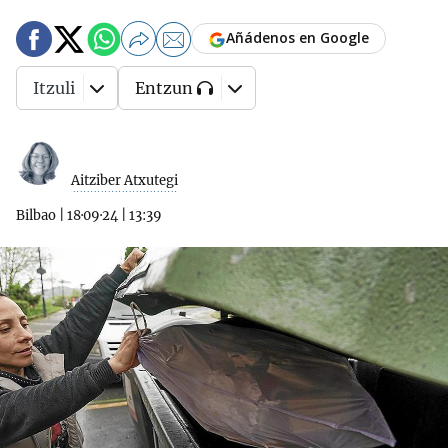
Añádenos en Google
Itzuli
Entzun
Aitziber Atxutegi
Bilbao
|
18·09·24
|
13:39