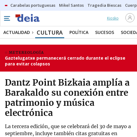
Carabelas portuguesas
Mikel Santos
Tragedia Biescas
Cuerp
Kiosko
CULTURA
ACTUALIDAD
POLÍTICA
SUCESOS
SOCIED
METEREOLOGÍA
Gaztelugatxe permanecerá cerrado durante el eclipse
para evitar colapsos
Dantz Point Bizkaia amplía a
Barakaldo su conexión entre
patrimonio y música
electrónica
La tercera edición, que se celebrará del 30 de mayo a
septiembre, incluye también citas gratuitas en