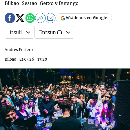
Bilbao, Sestao, Getxo y Durango
Añádenos en Google
Itzuli
Entzun
Andrés Portero
Bilbao
|
21·05·26
|
13:20