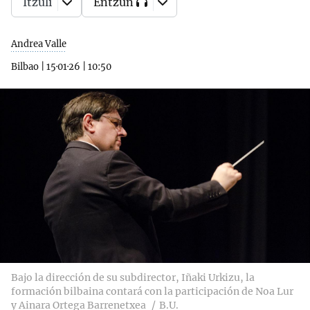
Itzuli
Entzun
Andrea Valle
Bilbao
|
15·01·26
|
10:50
Bajo la dirección de su subdirector, Iñaki Urkizu, la
formación bilbaina contará con la participación de Noa Lur
y Ainara Ortega Barrenetxea
B.U.