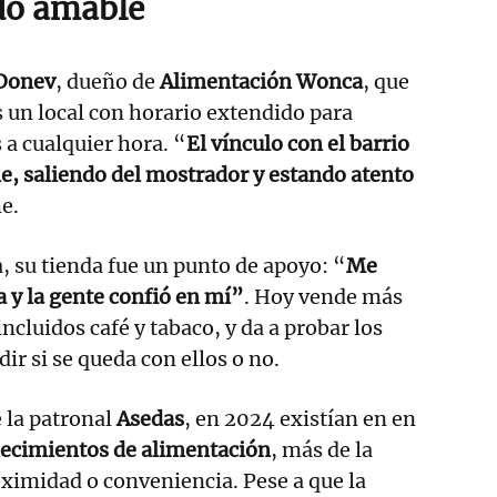
do amable
 Donev
, dueño de
Alimentación Wonca
, que
 un local con horario extendido para
 a cualquier hora. “
El vínculo con el barrio
e, saliendo del mostrador y estando atento
e.
 su tienda fue un punto de apoyo: “
Me
a y la gente confió en mí”
. Hoy vende más
ncluidos café y tabaco, y da a probar los
ir si se queda con ellos o no.
 la patronal
Asedas
, en 2024 existían en en
lecimientos de alimentación
, más de la
oximidad o conveniencia. Pese a que la