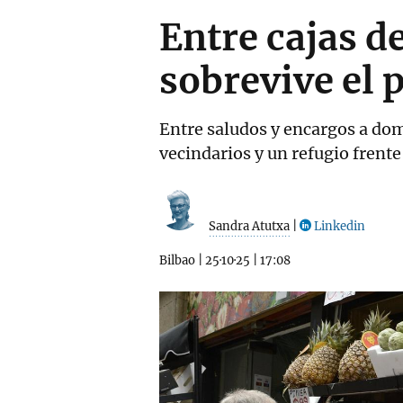
Entre cajas de
sobrevive el 
Entre saludos y encargos a domi
vecindarios y un refugio fren
Sandra Atutxa
|
Linkedin
Bilbao
|
25·10·25
|
17:08