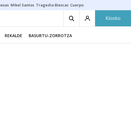
uesas
Mikel Santos
Tragedia Biescas
Cuerpo ría
Inmigración Bizkaia
Kiosko
REKALDE
BASURTU-ZORROTZA