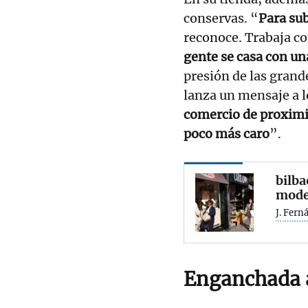
conservas. “
Para sub
reconoce. Trabaja co
gente se casa con un
presión de las grand
lanza un mensaje a l
comercio de proximi
poco más caro
”.
bilb
model
J. Fern
Enganchada a