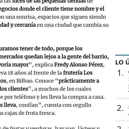
a las
luces de las pequeñas tiendas
de
gocios donde el cliente tiene nombre y el
n una sonrisa, espacios que siguen siendo
dad y cercanía
en una ciudad que cambia su
uramos tener de todo, porque los
ercados quedan lejos a la gente del barrio,
LO 
yoría mayor
”, explica
Fredy Alonso Pérez
,
1
eva 18 años al frente de la
frutería Los
os
, en Bilbao. Conoce “
prácticamente a
los clientes
”, a muchos de los cuales
e por teléfono y les lleva la compra a casa.
s lleva
, confían”, cuenta con orgullo
2
 cajas de fruta fresca.
 de frutas y verduras, hay pan, lácteos y