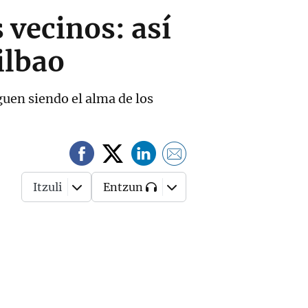
s vecinos: así
ilbao
iguen siendo el alma de los
Itzuli
Entzun