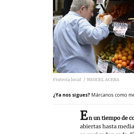
Frutería local
MIGUEL ACERA
¿Ya nos sigues?
Márcanos como me
E
n un tiempo de co
abiertas hasta medi