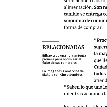
se encienden cada dí
alimentación.
Son ne
cambio se entrega
co
sinónimo de comuni
forma de comprar.
“
Proc
RELACIONADAS
superm
la ma
Bilbao crea una herramienta
pionera para optimizar el
que ll
éxito de sus comercios
Cuñad
En imágenes: Comercios de
todos 
Bizkaia con Cinco Sentidos
atiend
“
Saben lo que uno le
mientras acomoda las
En su tienda, además