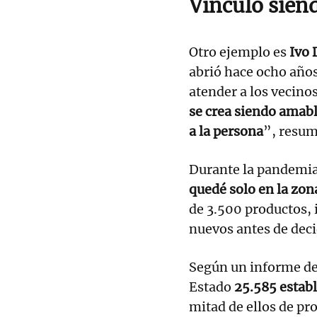
Vínculo sien
Otro ejemplo es
Ivo
abrió hace ocho años
atender a los vecinos
se crea siendo amabl
a la persona
”, resum
Durante la pandemia,
quedé solo en la zon
de 3.500 productos, i
nuevos antes de decid
Según un informe de
Estado
25.585 estab
mitad de ellos de pr