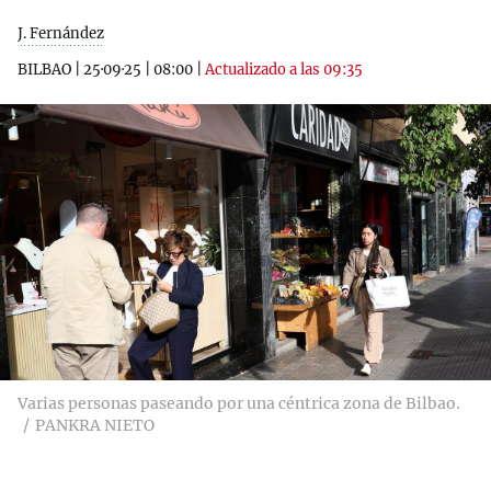
J. Fernández
BILBAO
|
25·09·25
|
08:00
|
Actualizado a las 09:35
Varias personas paseando por una céntrica zona de Bilbao.
PANKRA NIETO