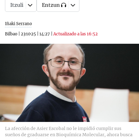
Itzuli
Entzun
Iñaki Serrano
Bilbao
|
23·10·25
|
14:27
|
Actualizado a las 16:52
La afección de Asier Escobal no le impidió cumplir sus
sueños de graduarse en Bioquímica Molecular, ahora busca