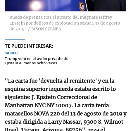
Rueda de prensa tras el arresto del magnate Jeffrey
Epstein por delitos de explotación sexual, 13 de agosto
de 2019.
JASON SZENES
TE PUEDE INTERESAR:
MUNDO
Trump voló en el avión privado de
Epstein al menos ocho veces
"La carta fue 'devuelta al remitente' y en la
esquina superior izquierda estaba escrito lo
siguiente: J. Epstein Correccional de
Manhattan NYC NY 10007. La carta tenía
matasellos NOVA 220 del 13 de agosto de 2019 y
estaba dirigida a Larry Nassar, 9300 S. Wilmot
Road, Tucson, Arizona, 85756", reza el