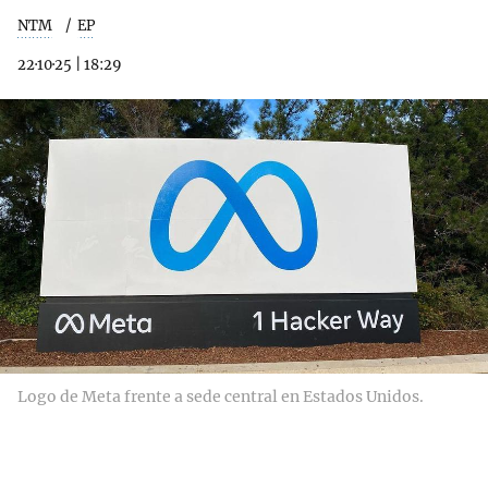
NTM
EP
22·10·25
|
18:29
Logo de Meta frente a sede central en Estados Unidos.