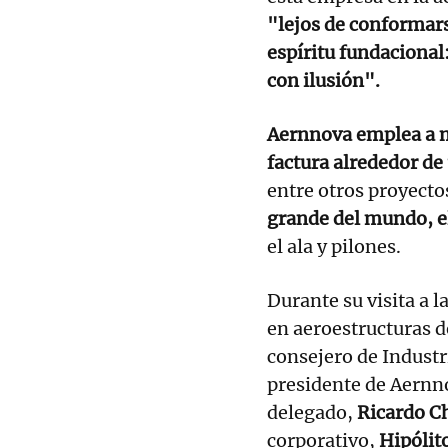
"lejos de conformars
espíritu fundacional:
con ilusión".
Aernnova emplea a m
factura alrededor de
entre otros proyecto
grande del mundo, e
el ala y pilones.
Durante su visita a l
en aeroestructuras d
consejero de Indust
presidente de Aernn
delegado,
Ricardo C
corporativo,
Hipólit