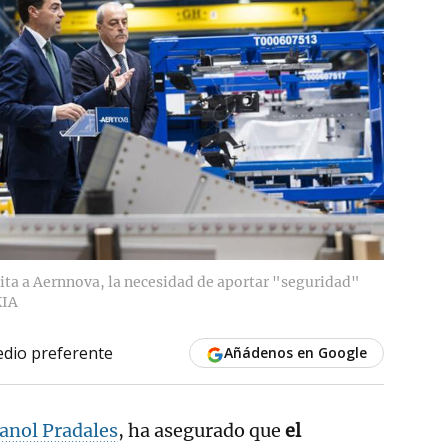
sita a Aernnova, la necesidad de aportar "seguridad"
KIA
dio preferente
Añádenos en Google
anol Pradales
, ha asegurado que
el