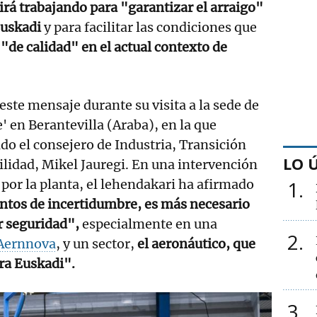
rá trabajando para "garantizar el arraigo"
Euskadi
y para facilitar las condiciones que
de calidad" en el actual contexto de
este mensaje durante su visita a la sede de
 en Berantevilla (Araba), en la que
do el consejero de Industria, Transición
LO 
ilidad, Mikel Jauregi. En una intervención
 por la planta, el lehendakari ha afirmado
1
tos de incertidumbre, es más necesario
r seguridad",
especialmente en una
2
Aernnova
, y un sector,
el aeronáutico, que
ra Euskadi".
3