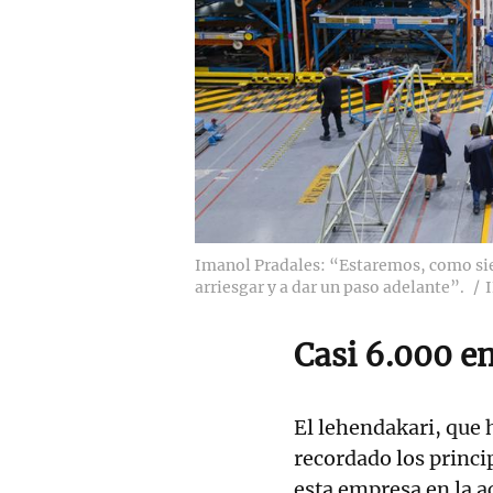
Imanol Pradales: “Estaremos, como si
arriesgar y a dar un paso adelante”.
Casi 6.000 e
El lehendakari, que 
recordado los princi
esta empresa en la a