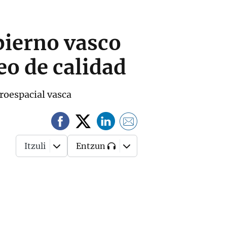
bierno vasco
eo de calidad
eroespacial vasca
Itzuli
Entzun