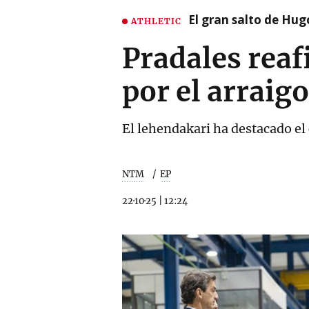
El gran salto de Hug
ATHLETIC
Pradales reaf
por el arraig
El lehendakari ha destacado el 
NTM
EP
22·10·25
|
12:24