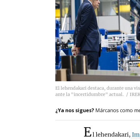
El lehendakari destaca, durante una vi
ante la "incertidumbre" actual.
IRE
¿Ya nos sigues?
Márcanos como me
E
l lehendakari,
Im