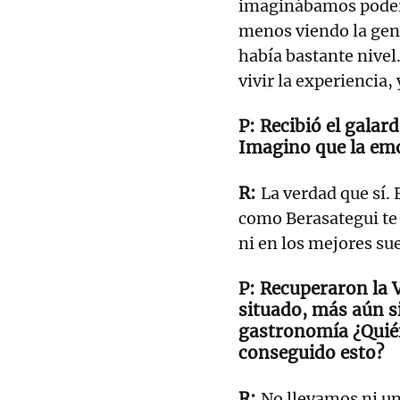
imaginábamos poder 
menos viendo la gent
había bastante nivel
vivir la experiencia,
Recibió el galar
Imagino que la em
La verdad que sí.
como Berasategui te
ni en los mejores su
Recuperaron la 
situado, más aún si
gastronomía ¿Quié
conseguido esto?
No llevamos ni un