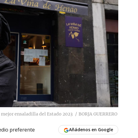
 mejor ensaladilla del Estado 2023
BORJA GUERRERO
dio preferente
Añádenos en Google