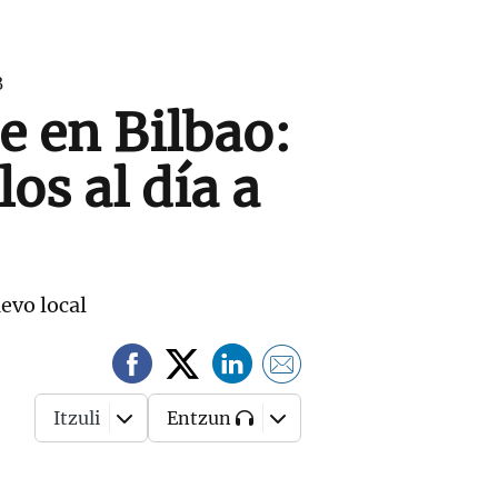
3
e en Bilbao:
os al día a
evo local
Itzuli
Entzun