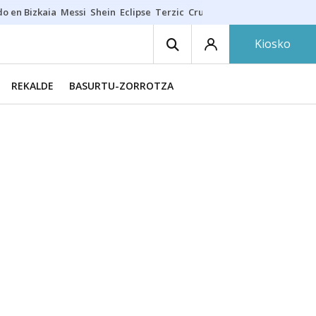
do en Bizkaia
Messi
Shein
Eclipse
Terzic
Cruz Gorbeia
Guía Macarfi
Kiosko
REKALDE
BASURTU-ZORROTZA