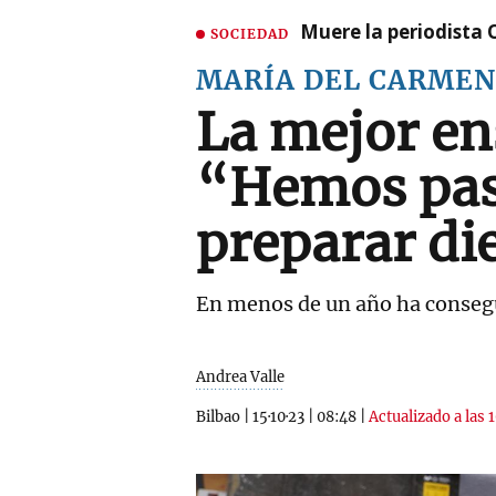
Muere la periodista 
SOCIEDAD
MARÍA DEL CARMEN
La mejor ens
“Hemos pasa
preparar di
En menos de un año ha consegui
Andrea Valle
Bilbao
|
15·10·23
|
08:48
|
Actualizado a las 