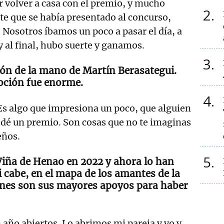
volver a casa con el premio, y mucho
2
e que se había presentado al concurso,
. Nosotros íbamos un poco a pasar el día, a
 y al final, hubo suerte y ganamos.
3
dón de la mano de Martín Berasategui.
oción fue enorme.
4
 Es algo que impresiona un poco, que alguien
 dé un premio. Son cosas que no te imaginas
eños.
5
Viña de Henao en 2022 y ahora lo han
 cabe, en el mapa de los amantes de la
nes son sus mayores apoyos para haber
 año abiertos. Lo abrimos mi pareja y yo y