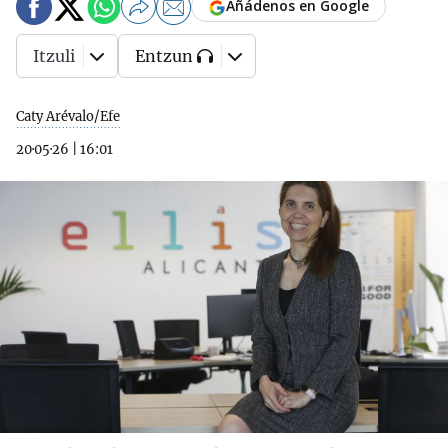
Añádenos en Google
Itzuli
Entzun
Caty Arévalo/Efe
20·05·26
|
16:01