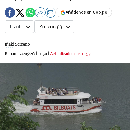
Añádenos en Google
Itzuli
Entzun
Iñaki Serrano
Bilbao
|
20·05·26
|
11:30
|
Actualizado a las 11:57