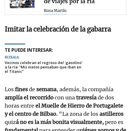
de viajes por la ría
Rosa Martín
Imitar la celebración de la gabarra
TE PUEDE INTERESAR:
BIZKAIA
Vecinos celebran el regreso del 'gasolino'
a la ría: “Mis nietos pensaban que iban en
el Titanic”
Los
fines
de
semana
, además, la compañía
amplía el recorrido
con una
travesía
de dos
horas entre
el Muelle de Hierro de Portugalete
y el centro de Bilbao.
“La zona de los
astilleros
quiz
á no es la más bonita visualmente,
pero es
fundamental
para entender q
uiénes somos y de