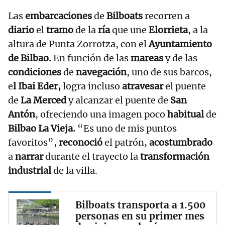
Las
embarcaciones
de
Bilboats
recorren a
diario
el
tramo
de la
ría
que une
Elorrieta
, a la
altura de Punta Zorrotza, con el
Ayuntamiento
de Bilbao.
En función de las
mareas
y de las
condiciones
de
navegación
, uno de sus barcos,
e
l Ibai Eder,
logra incluso
atravesar
el puente
de
La Merced
y alcanzar el puente de
San
Antón
, ofreciendo una imagen poco
habitual
de
Bilbao La Vieja.
“Es uno de mis puntos
favoritos”,
reconoció
el patrón,
acostumbrado
a
narrar
durante el trayecto la
transformación
industrial
de la villa.
Bilboats transporta a 1.500
personas en su primer mes