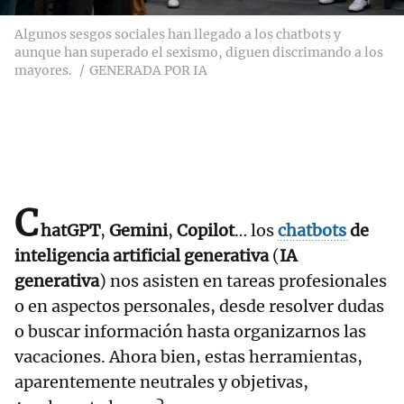
Algunos sesgos sociales han llegado a los chatbots y
aunque han superado el sexismo, diguen discrimando a los
mayores.
GENERADA POR IA
C
hatGPT
,
Gemini
,
Copilot
… los
chatbots
de
inteligencia artificial generativa
(
IA
generativa
) nos asisten en tareas profesionales
o en aspectos personales, desde resolver dudas
o buscar información hasta organizarnos las
vacaciones. Ahora bien, estas herramientas,
aparentemente neutrales y objetivas,