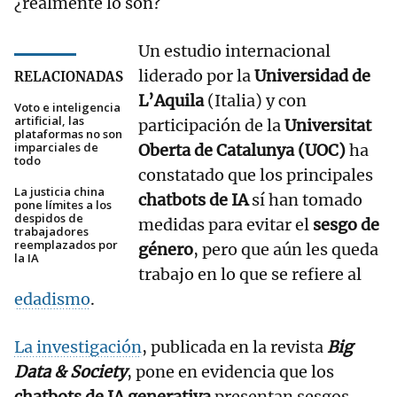
¿realmente lo son?
Un estudio internacional
liderado por la
Universidad de
RELACIONADAS
L’Aquila
(Italia) y con
Voto e inteligencia
artificial, las
participación de la
Universitat
plataformas no son
imparciales de
Oberta de Catalunya (UOC)
ha
todo
constatado que los principales
La justicia china
chatbots de IA
sí han tomado
pone límites a los
despidos de
medidas para evitar el
sesgo de
trabajadores
reemplazados por
género
, pero que aún les queda
la IA
trabajo en lo que se refiere al
edadismo
.
La investigación
, publicada en la revista
Big
Data & Society
, pone en evidencia que los
chatbots de IA generativa
presentan sesgos