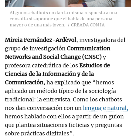
ALgunos chatbots no dan la misma respuesta a una
consulta si supomne que el habla de una persona
mayor o de una más joven.
CREADA CON IA
Mireia Fernández-Ardèvol
, investigadora del
grupo de investigación
Communication
Networks and Social Change (CNSC)
y
profesora catedrática de los
Estudios de
Ciencias de la Información y de la
Comunicación
, ha explicado que “hemos
aplicado un método típico de la sociología
tradicional: la entrevista. Como los chatbots
nos dan conversación con un
lenguaje natural,
hemos hablado con ellos a partir de un guion
que plantea situaciones ficticias y preguntas
sobre prácticas digitales”.