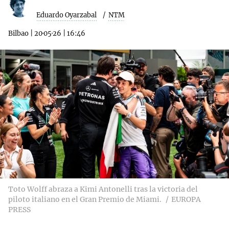
Eduardo Oyarzabal
NTM
Bilbao
|
20·05·26
|
16:46
Toto Wolff abraza a Kimi Antonelli tras la victoria del
piloto italiano en el Gran Premio de Miami.
EUROPA
PRESS