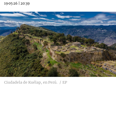
19·05·26
|
20:39
Ciudadela de Kuélap, en Perú.
EP