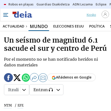
Robos en playas
Guardias Osakidetza
ADN Lezama
Eclipse
Kiosko
MUNDO
ACTUALIDAD
ELECCIONES EEUU
POLÍTICA
Un seísmo de magnitud 6.1
sacude el sur y centro de Perú
Por el momento no se han notificado heridos ni
daños materiales
Añádenos en Google
Itzuli
Entzun
NTM
EFE