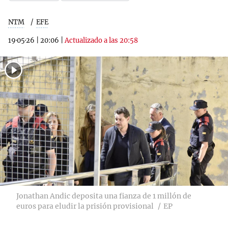
NTM
EFE
19·05·26
|
20:06
|
Actualizado a las 20:58
Jonathan Andic deposita una fianza de 1 millón de
euros para eludir la prisión provisional
EP