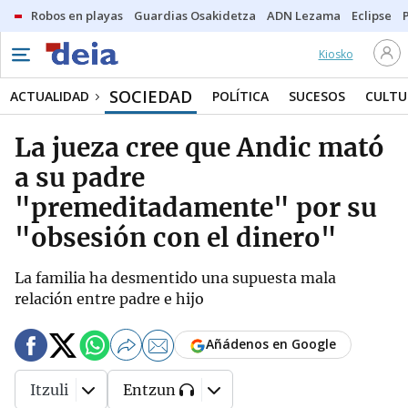
Robos en playas
Guardias Osakidetza
ADN Lezama
Eclipse
Kiosko
SOCIEDAD
ACTUALIDAD
POLÍTICA
SUCESOS
CULTU
La jueza cree que Andic mató
a su padre
"premeditadamente" por su
"obsesión con el dinero"
La familia ha desmentido una supuesta mala
relación entre padre e hijo
Añádenos en Google
Itzuli
Entzun