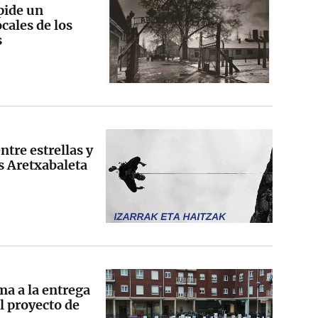
pide un
cales de los
s
tre estrellas y
s Aretxabaleta
ma a la entrega
l proyecto de