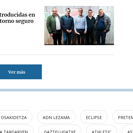
ntroducidas en
etorno seguro
Ver más
 OSAKIDETZA
ADN LEZAMA
ECLIPSE
PRETE
A TARGARYEN
GAZTELUGATXE
ATHLETIC
AS