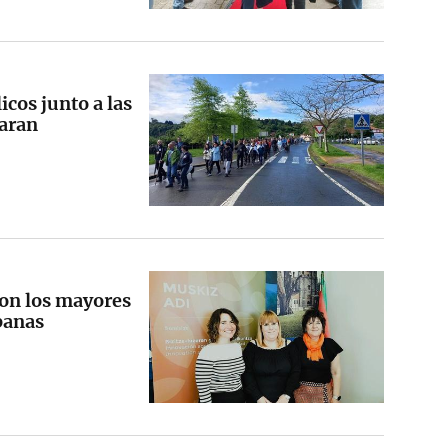
icos junto a las
garan
con los mayores
banas