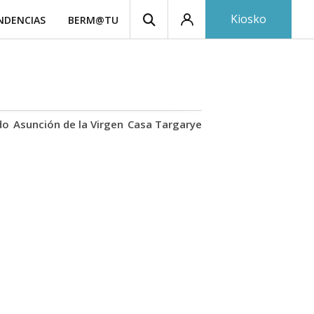
Kiosko
NDENCIAS
BERM@TU
do
Asunción de la Virgen
Casa Targaryen
Gaztelugatxe
Athle