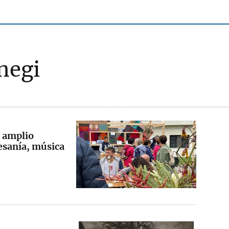
negi
n amplio
esanía, música