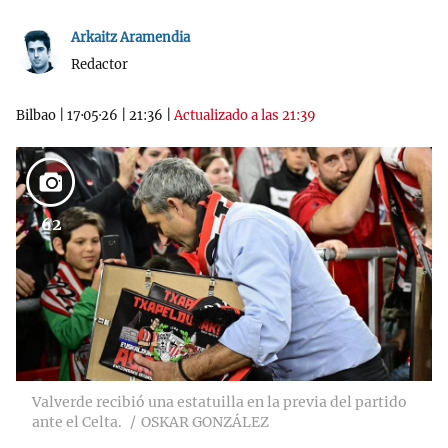
Arkaitz Aramendia
Redactor
Bilbao
|
17·05·26
|
21:36
|
Actualizado a las 21:39
62
Valverde recibió una estatuilla en la previa del partido
ante el Celta.
OSKAR GONZÁLEZ