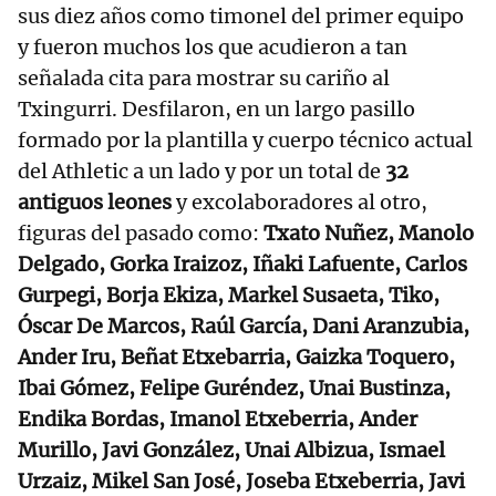
sus diez años como timonel del primer equipo
y fueron muchos los que acudieron a tan
señalada cita para mostrar su cariño al
Txingurri. Desfilaron, en un largo pasillo
formado por la plantilla y cuerpo técnico actual
del Athletic a un lado y por un total de
32
antiguos leones
y excolaboradores al otro,
figuras del pasado como:
Txato Nuñez, Manolo
Delgado, Gorka Iraizoz, Iñaki Lafuente, Carlos
Gurpegi, Borja Ekiza, Markel Susaeta, Tiko,
Óscar De Marcos, Raúl García, Dani Aranzubia,
Ander Iru, Beñat Etxebarria, Gaizka Toquero,
Ibai Gómez, Felipe Guréndez, Unai Bustinza,
Endika Bordas, Imanol Etxeberria, Ander
Murillo, Javi González, Unai Albizua, Ismael
Urzaiz, Mikel San José, Joseba Etxeberria, Javi