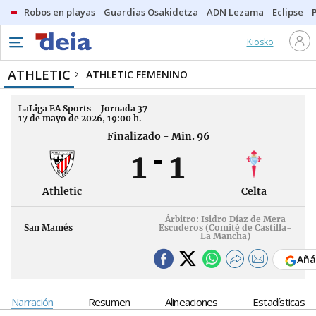
Robos en playas
Guardias Osakidetza
ADN Lezama
Eclipse
Kiosko
ATHLETIC
ATHLETIC FEMENINO
LaLiga EA Sports - Jornada 37
17 de mayo de 2026, 19:00 h.
Finalizado - Min. 96
1
1
Athletic
Celta
Árbitro: Isidro Díaz de Mera
San Mamés
Escuderos (Comité de Castilla-
La Mancha)
Añá
Narración
Resumen
Alineaciones
Estadísticas