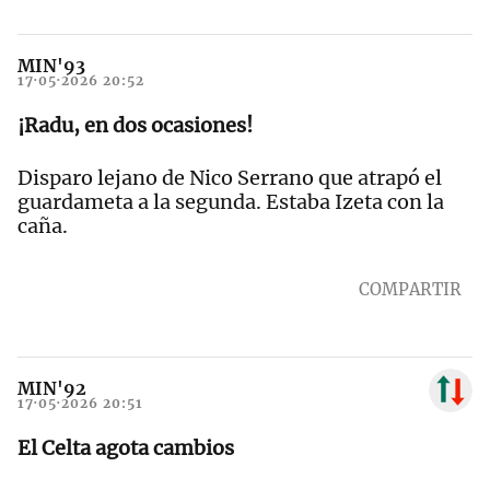
MIN'93
17·05·2026 20:52
¡Radu, en dos ocasiones!
Disparo lejano de Nico Serrano que atrapó el
guardameta a la segunda. Estaba Izeta con la
caña.
COMPARTIR
MIN'92
17·05·2026 20:51
El Celta agota cambios