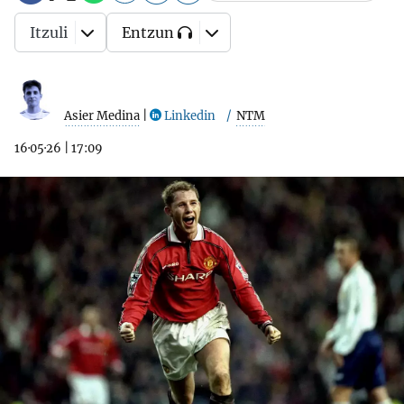
Itzuli
Entzun
Asier Medina
|
Linkedin
NTM
16·05·26
|
17:09