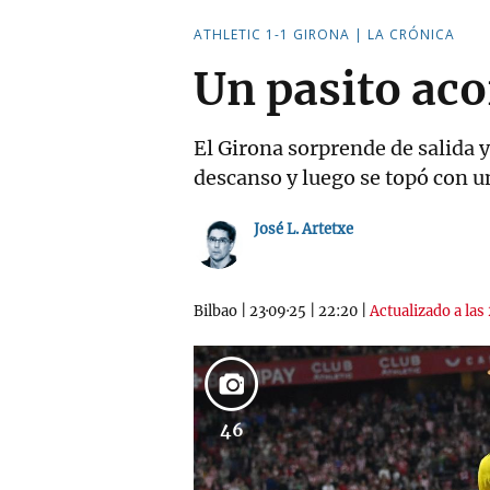
ATHLETIC 1-1 GIRONA | LA CRÓNICA
Un pasito aco
El Girona sorprende de salida y
descanso y luego se topó con u
José L. Artetxe
Bilbao
|
23·09·25
|
22:20
|
Actualizado a las
46