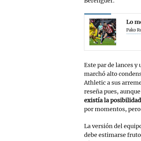
Berenguer.
Lo me
Pako R
Este par de lances 
marchó alto condensa
Athletic a sus arreme
reseña pues, aunque 
existía la posibilid
por momentos, pero 
La versión del equip
debe estimarse fruto 