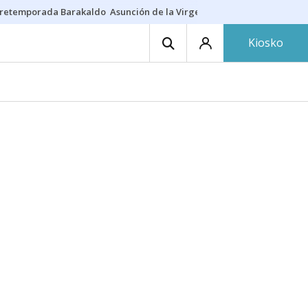
retemporada Barakaldo
Asunción de la Virgen
Casa Targaryen
Gazt
Kiosko