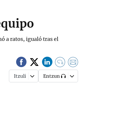
 equipo
 a ratos, igualó tras el
0
Itzuli
Entzun