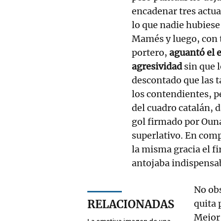
encadenar tres actua
lo que nadie hubiese
Mamés y luego, con t
portero,
aguantó el e
agresividad
sin que l
descontado que las t
los contendientes, p
del cuadro catalán, d
gol firmado por Oun
superlativo. En comp
la misma gracia el fi
antojaba indispensab
No obs
RELACIONADAS
quita 
Mejor 
La emotiva imagen de una