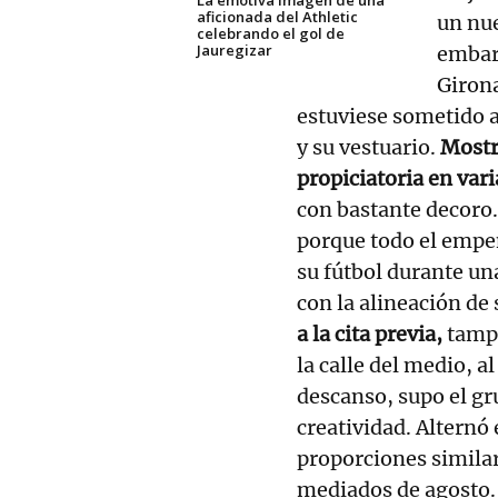
aficionada del Athletic
un nue
celebrando el gol de
Jauregizar
embarg
Girona
estuviese sometido 
y su vestuario.
Mostr
propiciatoria en vari
con bastante decoro. 
porque todo el empeñ
su fútbol durante un
con la alineación de 
a la cita previa,
tampo
la calle del medio, a
descanso, supo el gru
creatividad. Alternó
proporciones simila
mediados de agosto.