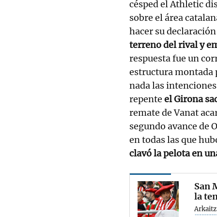
césped el Athletic d
sobre el área catala
hacer su declaración
terreno del rival y e
respuesta fue un corr
estructura montada p
nada las intenciones 
repente
el Girona sa
remate de Vanat aca
segundo avance de Ou
en todas las que hu
clavó la pelota en u
San M
la t
Arkait