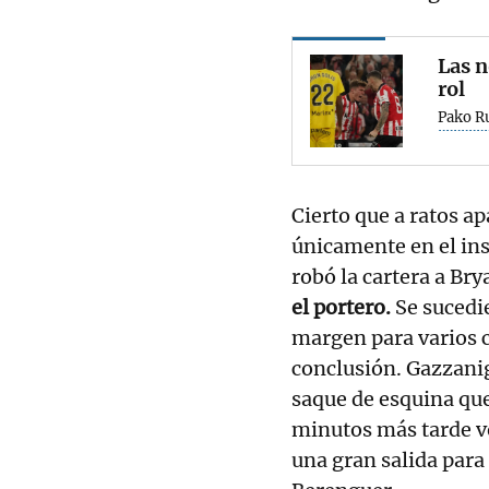
Las n
rol
Pako R
Cierto que a ratos ap
únicamente en el in
robó la cartera a Bry
el portero.
Se sucedi
margen para varios 
conclusión. Gazzanig
saque de esquina que
minutos más tarde vo
una gran salida par