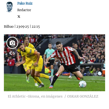
Pako Ruiz
Redactor
Bilbao
|
23·09·25
|
22:15
46
El Athletic-Girona, en imágenes
OSKAR GONZÁLEZ