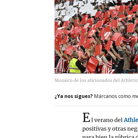
Mosaico de los aficionados del Athleti
¿Ya nos sigues?
Márcanos como me
E
l verano del
Athle
positivas y otras neg
para bien la rúbrica