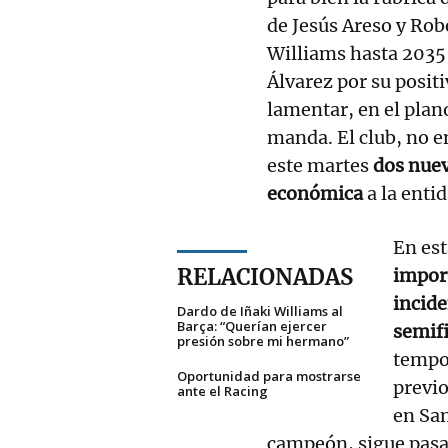
de Jesús Areso y Rob
Williams hasta 2035
Álvarez por su posit
lamentar, en el plan
manda. El club, no e
este martes
dos nuev
económica
a la entid
En est
RELACIONADAS
import
incide
Dardo de Iñaki Williams al
Barça: “Querían ejercer
semifi
presión sobre mi hermano”
tempor
Oportunidad para mostrarse
previo
ante el Racing
en Sa
campeón, sigue pasan