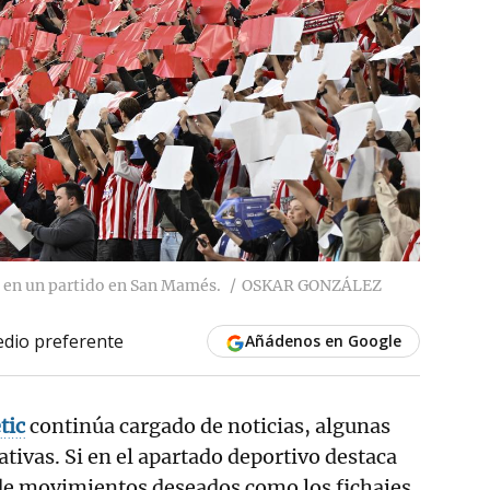
c en un partido en San Mamés.
OSKAR GONZÁLEZ
dio preferente
Añádenos en Google
tic
continúa cargado de noticias, algunas
ativas. Si en el apartado deportivo destaca
 de movimientos deseados como los fichajes