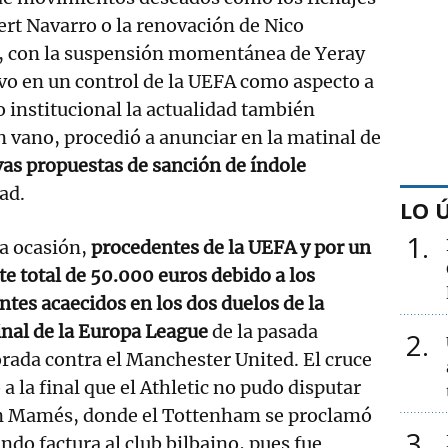
ert Navarro o la renovación de Nico
, con la suspensión momentánea de Yeray
ivo en un control de la UEFA como aspecto a
o institucional la actualidad también
n vano, procedió a anunciar en la matinal de
as propuestas de sanción de índole
ad.
LO 
1
a ocasión,
procedentes de la UEFA y por un
e total de 50.000 euros debido a los
ntes acaecidos en los dos duelos de la
nal de la Europa League
de la pasada
2
ada contra el Manchester United. El cruce
 a la final que el Athletic no pudo disputar
n Mamés, donde el Tottenham se proclamó
3
do factura al club bilbaino, pues fue