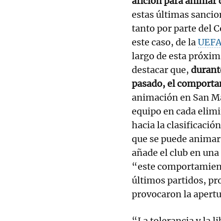
afición para animar
estas últimas sancio
tanto por parte del 
este caso, de la
UEF
largo de esta próxi
destacar que,
durant
pasado, el comportam
animación en San Ma
equipo en cada elimi
hacia la clasificaci
que se puede animar
añade el club en una
“este comportamien
últimos partidos, p
provocaron la apert
“La tolerancia y la l