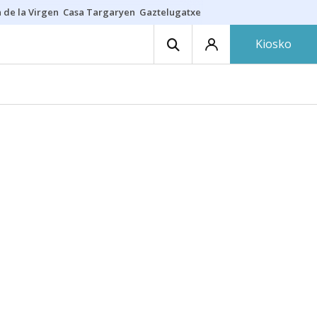
 de la Virgen
Casa Targaryen
Gaztelugatxe
Athletic
Aste Nagusia
C
Kiosko