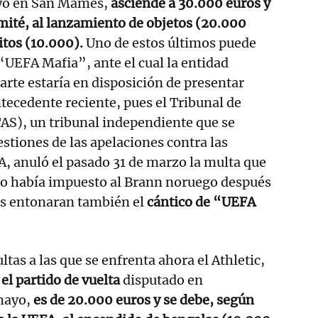
ayo en San Mamés,
asciende a 30.000 euros y
mité, al lanzamiento de objetos (20.000
citos (10.000).
Uno de estos últimos puede
 “UEFA Mafia”, ante el cual la entidad
arte estaría en disposición de presentar
ntecedente reciente, pues el Tribunal de
TAS), un tribunal independiente que se
estiones de las apelaciones contra las
A, anuló el pasado 31 de marzo la multa que
o había impuesto al Brann noruego después
es entonaran también el
cántico de “UEFA
tas a las que se enfrenta ahora el Athletic,
el partido de vuelta
disputado en
mayo,
es de 20.000 euros y se debe, según