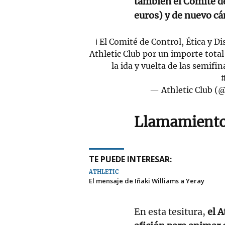
también el Comité d
euros) y de nuevo cán
ℹ️ El Comité de Control, Ética y 
Athletic Club por un importe tota
la ida y vuelta de las semifi
#
— Athletic Club (
Llamamiento 
TE PUEDE INTERESAR:
ATHLETIC
El mensaje de Iñaki Williams a Yeray
En esta tesitura,
el A