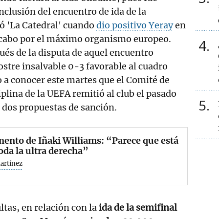
nclusión del encuentro de ida de la
ó 'La Catedral' cuando
dio positivo Yeray
en
a cabo por el máximo organismo europeo.
4
ués de la disputa de aquel encuentro
postre insalvable 0-3 favorable al cuadro
io a conocer este martes que el Comité de
iplina de la UEFA remitió al club el pasado
5
o dos propuestas de sanción.
mento de Iñaki Williams: “Parece que está
da la ultra derecha”
artínez
tas, en relación con la
ida de la semifinal