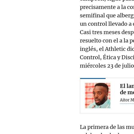
precisamente a la co
semifinal que alberg
un control llevado 
Casi tres meses desp
resuelto con el a la 
inglés, el Athletic d
Control, Ética y Disc
miércoles 23 de juli
El la
de mo
Aitor M
La primera de las mul