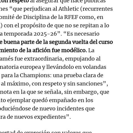
 con respeto
al asegurar que hace públicas
nes “que perjudican al Athletic (recurrentes
Comité de Disciplina de la RFEF como, en
A
) con el propósito de que no se repitan a lo
ma temporada 2025-26”. “Es necesario
e buena parte de la segunda vuelta del curso
iento de la afición fue modélico.
La
més fue extraordinaria, empujando al
natoria europea y llevándolo en volandas
ón para la Champions: una prueba clara de
 al máximo, con respeto y sin sanciones”,
 nota en la que se señala, sin embargo, que
to ejemplar quedó empañado en los
roduciéndose de nuevo incidentes que
ura de nuevos expedientes”.
ibertad de expresión son valores que