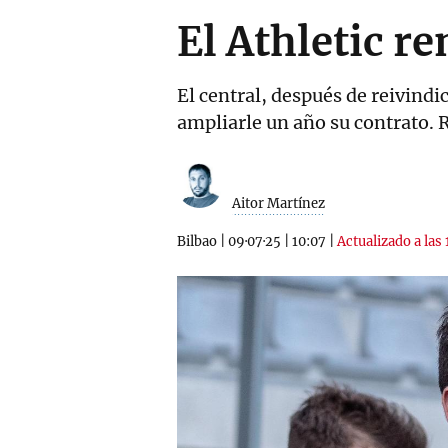
El Athletic r
El central, después de reivindi
ampliarle un año su contrato. 
Aitor Martínez
Bilbao
|
09·07·25
|
10:07
|
Actualizado a las 