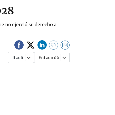
028
ue no ejerció su derecho a
0
Itzuli
Entzun