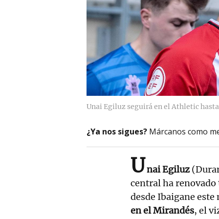
Unai Egiluz seguirá en el Athletic hast
¿Ya nos sigues?
Márcanos como me
U
nai Egiluz
(Duran
central ha renovado
desde Ibaigane este
en el Mirandés
, el 