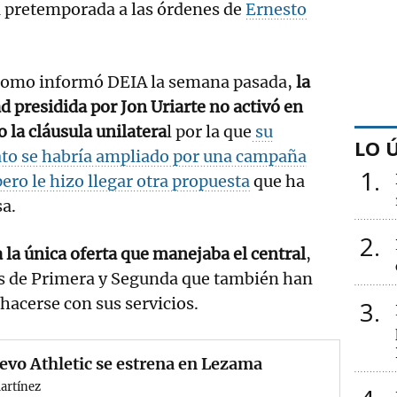
a pretemporada a las órdenes de
Ernesto
 como informó DEIA la semana pasada,
la
d presidida por Jon Uriarte no activó en
 la cláusula unilatera
l por la que
su
LO 
ato se habría ampliado por una campaña
1
ero le hizo llegar otra propuesta
que ha
sa.
2
a la única oferta que manejaba el central
,
es de Primera y Segunda que también han
hacerse con sus servicios.
3
evo Athletic se estrena en Lezama
artínez