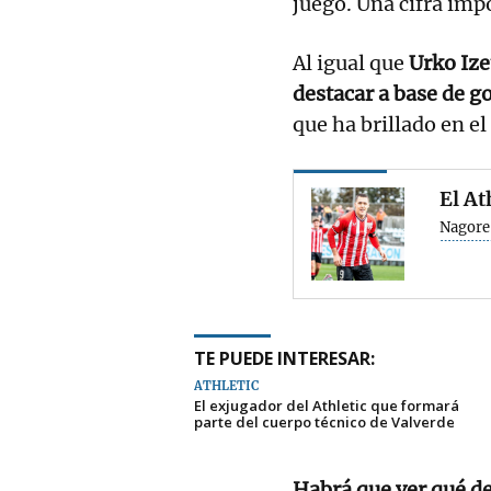
juego. Una cifra imp
Al igual que
Urko Ize
destacar a base de g
que ha brillado en e
El At
Nagore
TE PUEDE INTERESAR:
ATHLETIC
El exjugador del Athletic que formará
parte del cuerpo técnico de Valverde
Habrá que ver qué d