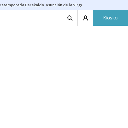
retemporada Barakaldo
Asunción de la Virgen
Casa Targaryen
Gazt
Kiosko