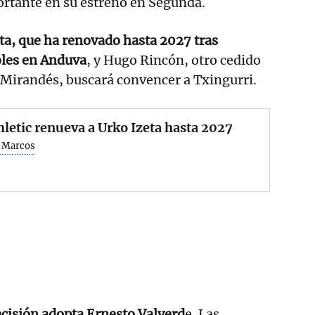
ortante en su estreno en Segunda.
ta, que ha renovado hasta 2027 tras
oles en Anduva
, y Hugo Rincón, otro cedido
l Mirandés, buscará convencer a Txingurri.
hletic renueva a Urko Izeta hasta 2027
 Marcos
ecisión adopta Ernesto Valverd
e. Las