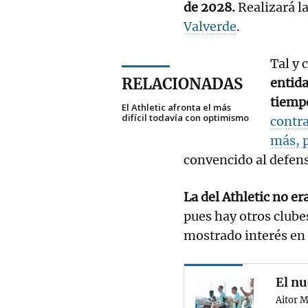
de 2028.
Realizará l
Valverde
.
Tal y
RELACIONADAS
entida
tiempo
El Athletic afronta el más
difícil todavía con optimismo
contr
más, p
convencido al defen
La del Athletic no er
pues hay otros club
mostrado interés en 
El nu
Aitor M