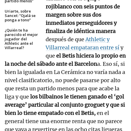
partido menos”
rojiblanco con seis puntos de
Uriarte, sobre
margen sobre sus dos
Sancet: “Ojalá se
ponga a tono”
inmediatos perseguidores y
¿Quién te ha
finaliza de idéntica manera
parecido el mejor
después de que
Athletic y
jugador del
Athletic ante el
Villarreal empataran entre sí
y
Villarreal?
que
el Betis hiciera lo propio en
la noche del sábado ante el Barcelon
a. Eso sí, si
bien la igualada en La Cerámica no varía nada a
nivel clasificatorio, no puede pasarse por alto
que resta un partido menos para que acabe la
liga y que
los bilbainos le tienen ganado el ‘gol
average’ particular al conjunto groguet y que si
bien lo tiene empatado con el Betis,
en el
general tiene una enorme renta que no parece
que vaya a revertirse en las ocho citas ligueras