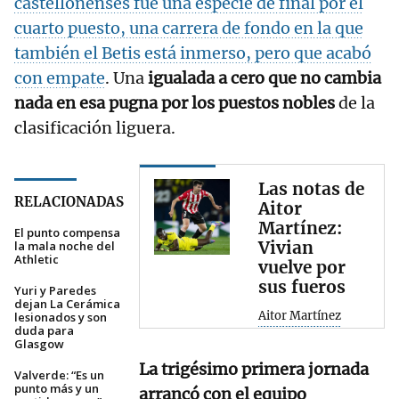
castellonenses fue una especie de final por el
cuarto puesto, una carrera de fondo en la que
también el Betis está inmerso, pero que acabó
con empate
. Una
igualada a cero que no cambia
nada en esa pugna por los puestos nobles
de la
clasificación liguera.
Las notas de
RELACIONADAS
Aitor
Martínez:
El punto compensa
Vivian
la mala noche del
Athletic
vuelve por
sus fueros
Yuri y Paredes
dejan La Cerámica
Aitor Martínez
lesionados y son
duda para
Glasgow
La trigésimo primera jornada
Valverde: “Es un
punto más y un
arrancó con el equipo