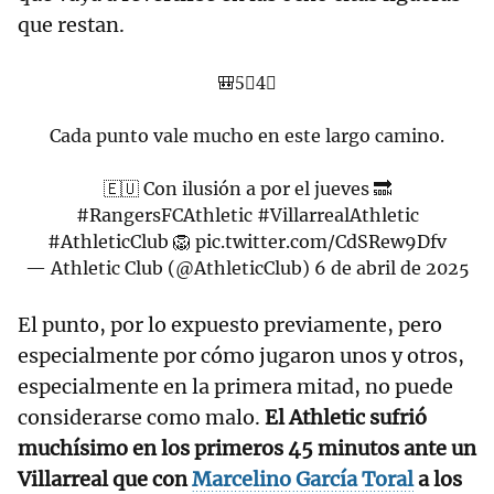
que restan.
🎒5⃣4⃣
Cada punto vale mucho en este largo camino.
🇪🇺 Con ilusión a por el jueves 🔜
#RangersFCAthletic
#VillarrealAthletic
#AthleticClub
🦁
pic.twitter.com/CdSRew9Dfv
— Athletic Club (@AthleticClub)
6 de abril de 2025
El punto, por lo expuesto previamente, pero
especialmente por cómo jugaron unos y otros,
especialmente en la primera mitad, no puede
considerarse como malo.
El Athletic sufrió
muchísimo en los primeros 45 minutos ante un
Villarreal que con
Marcelino García Toral
a los