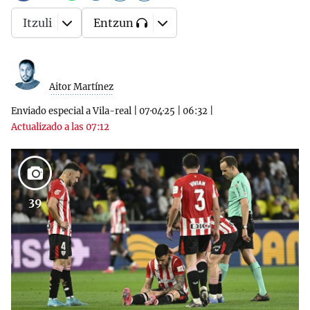
Itzuli
Entzun
Aitor Martínez
Enviado especial a Vila-real
|
07·04·25
|
06:32
|
Actualizado a las 07:12
39