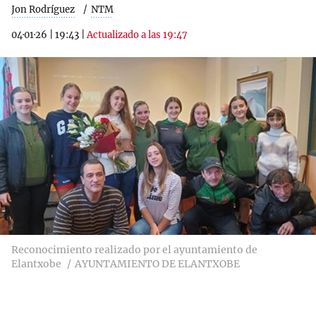
Jon Rodríguez
NTM
04·01·26
|
19:43
|
Actualizado a las 19:47
Reconocimiento realizado por el ayuntamiento de
Elantxobe
AYUNTAMIENTO DE ELANTXOBE