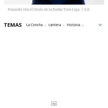
Posando con el titulo de la Eusko Tren Liga
Z.E
TEMAS
La Concha
cantera
Historia
Bizkaia
Élite
primera división
Formación
Remo