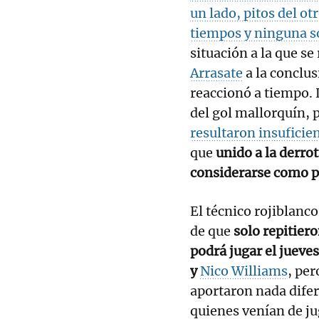
un lado, pitos del ot
tiempos y ninguna sol
situación a la que se
Arrasate
a la conclus
reaccionó a tiempo.
del gol mallorquín, 
resultaron insuficie
que
unido a la derrot
considerarse como p
El técnico rojiblanco
de que
solo repitiero
podrá jugar el jueve
y
Nico Williams
, per
aportaron nada difere
quienes venían de j