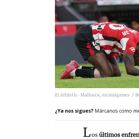
El Athletic-Mallorca, en imágenes
B
¿Ya nos sigues?
Márcanos como me
L
os
últimos enfren