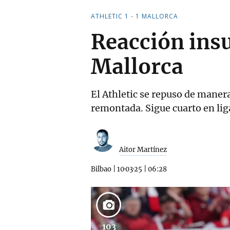
ATHLETIC 1 - 1 MALLORCA
Reacción insuf
Mallorca
El Athletic se repuso de manera
remontada. Sigue cuarto en liga
Aitor Martínez
Bilbao
|
10·03·25
|
06:28
103