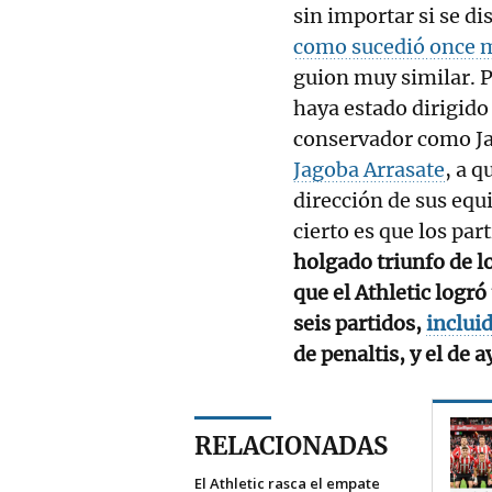
sin importar si se dis
como sucedió once m
guion muy similar. 
haya estado dirigido
conservador como Jav
Jagoba Arrasate
, a q
dirección de sus equ
cierto es que los par
holgado triunfo de l
que el Athletic log
seis partidos,
incluid
de penaltis, y el de 
RELACIONADAS
El Athletic rasca el empate