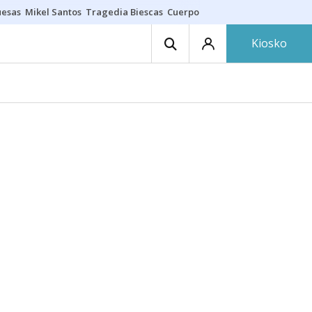
uesas
Mikel Santos
Tragedia Biescas
Cuerpo ría
Inmigración Bizkaia
Kiosko