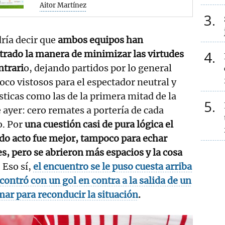
Aitor Martínez
3
ría decir que
ambos equipos han
4
rado la manera de minimizar las virtudes
ntrari
o, dejando partidos por lo general
co vistosos para el espectador neutral y
sticas como las de la primera mitad de la
5
e ayer: cero remates a portería de cada
o. Por
una cuestión casi de pura lógica el
do acto fue mejor, tampoco para echar
s, pero se abrieron más espacios y la cosa
. Eso sí,
el encuentro se le puso cuesta arriba
ncontró con un gol en contra a la salida de un
mar para reconducir la situación
.