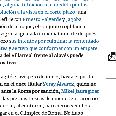
ro, alguna filtración mal medida por los
ución a la vista en el corto plazo
, una
 refirieron
Ernesto Valverde
y
Jagoba
ión del choque, el conjunto rojiblanco
 Logró la igualada inmediatamente después
pero s
us intentos por culminar la remontado
ntes y se tuvo que conformar con un empate
a del Villarreal frente al Alavés puede
ositivo.
 agitó el avispero de inicio, hasta el punto
n en el once titular
Yeray Álvarez
, quien no
s ante la Roma por sanción,
Mikel Jauregizar
o las piernas frescas de quienes entraron no
ncial; al contrario, parecieron ser ellos
ugar en el Olímpico de Roma.
No hubo