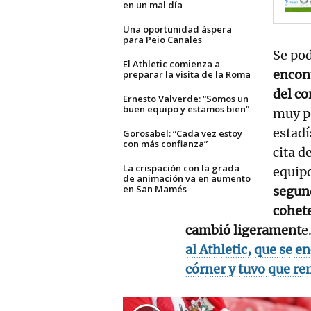
en un mal día
Una oportunidad áspera
para Peio Canales
Se pod
El Athletic comienza a
encont
preparar la visita de la Roma
del co
Ernesto Valverde: “Somos un
buen equipo y estamos bien”
muy po
estadí
Gorosabel: “Cada vez estoy
con más confianza”
cita d
La crispación con la grada
equip
de animación va en aumento
en San Mamés
segun
cohete
cambió ligerament
e
al Athletic, que se e
córner y tuvo que re