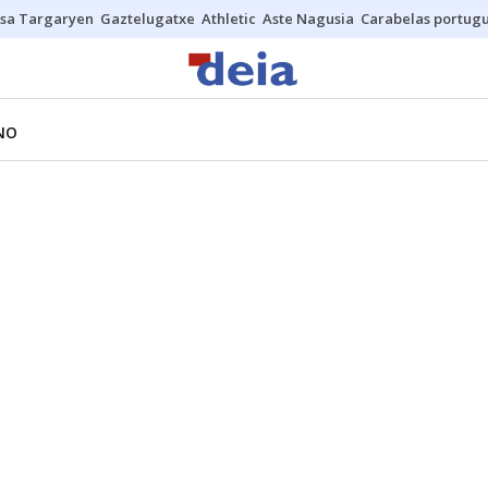
sa Targaryen
Gaztelugatxe
Athletic
Aste Nagusia
Carabelas portug
NO