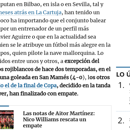
putan en Bilbao, en isla o en Sevilla, tal y
eses atrás en La Cartuja
, han tenido un
Poco ha importando que el conjunto balear
 por un entrenador de un perfil más
ier Aguirre o que en la actualidad sea
uien se le atribuye un fútbol más alegre en la
ipos, quien pilote la nave mallorquina. Lo
tidos entre unos y otros, a
excepción del
os rojiblancos de hace dos temporadas, en el
LO 
ró una goleada en San Mamés (4-0
), l
os otros
1
o el de la final de Copa
, decidido en la tanda
ayer, han finalizado con empate.
Las notas de Aitor Martínez:
2
Nico Williams rescata un
empate