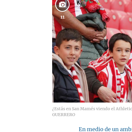
11
¿Estás en San Mamés viendo el Athleti
GUERRERO
En medio de un ambi