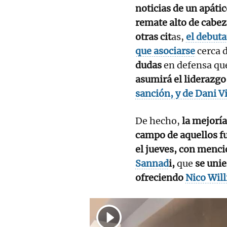
noticias de un apáti
remate alto de cabez
otras cit
as,
el debuta
que asociarse
cerca d
dudas
en defensa que
asumirá el liderazgo
sanción, y de Dani Vi
De hecho,
la mejoría
campo de aquellos fu
el jueves, con menci
Sannad
i,
que
se unie
ofreciendo
Nico Wil