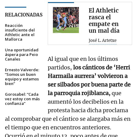
El Athletic
RELACIONADAS
rasca el
empate en
Reacción
un mal día
insuficiente del
Athletic ante el
Mallorca
José L. Artetxe
Una oportunidad
áspera para Peio
Al igual que en los últimos
Canales
partidos,
los cánticos de ‘Herri
Ernesto Valverde:
“Somos un buen
Harmaila aurrera’ volvieron a
equipo y estamos
bien”
ser silbados por buena parte de
la parroquia rojiblanca,
que
Gorosabel: “Cada
vez estoy con más
aumentó los decibelios en la
confianza”
protesta hacia dicha proclama
al comprobar que el cántico se alargaba más en
el tiempo que en encuentros anteriores.
Ocurrió en el minuto 12, poco antes de que