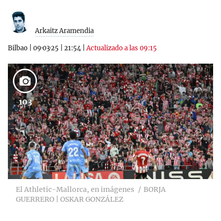
Arkaitz Aramendia
Bilbao
|
09·03·25
|
21:54
|
Actualizado a las 09:15
103
El Athletic-Mallorca, en imágenes
BORJA
GUERRERO | OSKAR GONZÁLEZ