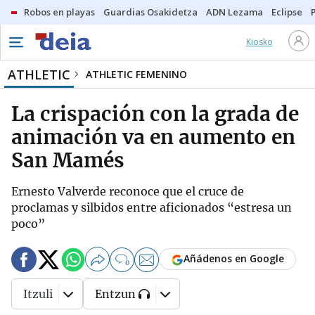
Robos en playas
Guardias Osakidetza
ADN Lezama
Eclipse
Kiosko
ATHLETIC
ATHLETIC FEMENINO
La crispación con la grada de
animación va en aumento en
San Mamés
Ernesto Valverde reconoce que el cruce de
proclamas y silbidos entre aficionados “estresa un
poco”
Añádenos en Google
0
Itzuli
Entzun