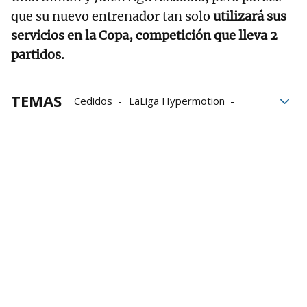
que su nuevo entrenador tan solo
utilizará sus
servicios en la Copa, competición que lleva 2
partidos.
TEMAS
Cedidos
LaLiga Hypermotion
Urko Izeta
Alex Padilla
Hugo Rincón
Unai Vencedor
Adu Ares
Mirandés