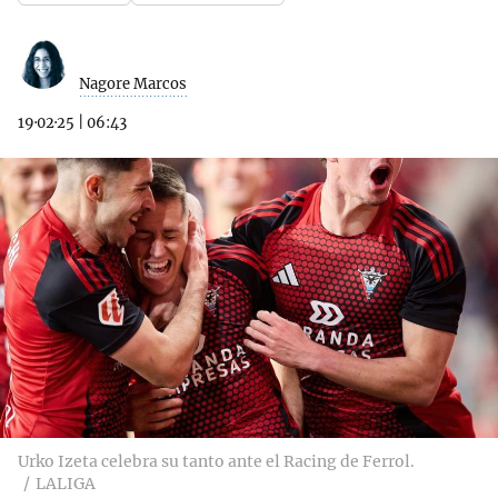
Nagore Marcos
19·02·25
|
06:43
Urko Izeta celebra su tanto ante el Racing de Ferrol.
LALIGA