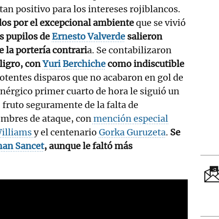
 tan positivo para los intereses rojiblancos.
dos por el excepcional ambiente
que se vivió
os pupilos de
Ernesto Valverde
salieron
 la portería contrari
a. Se contabilizaron
eligro, con
Yuri Berchiche
como indiscutible
potentes disparos que no acabaron en gol de
enérgico primer cuarto de hora le siguió un
fruto seguramente de la falta de
ombres de ataque, con
mención especial
Williams
y el centenario
Gorka Guruzeta
.
Se
han Sancet
, aunque le faltó más