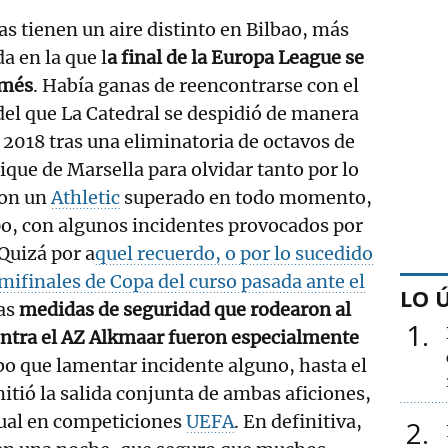
s tienen un aire distinto en Bilbao, más
 en la que l
a final de la Europa League se
amés
. Había ganas de reencontrarse con el
del que La Catedral se despidió de manera
2018 tras una eliminatoria de octavos de
ique de Marsella para olvidar tanto por lo
con un
Athletic
superado en todo momento,
o, con algunos incidentes provocados por
 Quizá por a
quel recuerdo, o por lo sucedido
emifinales de Copa del curso pasada ante el
LO 
las
medidas de seguridad que rodearon al
1
ntra el AZ Alkmaar fueron especialmente
bo que lamentar incidente alguno, hasta el
itió la salida conjunta de ambas aficiones,
ual en competiciones
UEFA
. En definitiva,
2