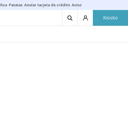
ltza
Patatas
Anular tarjeta de crédito
Aviso amarillo
Voluntariado en
Kiosko