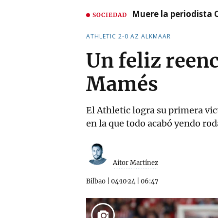
Muere la periodista 
SOCIEDAD
ATHLETIC 2-0 AZ ALKMAAR
Un feliz reen
Mamés
El Athletic logra su primera vi
en la que todo acabó yendo ro
Aitor Martínez
Bilbao
|
04·10·24
|
06:47