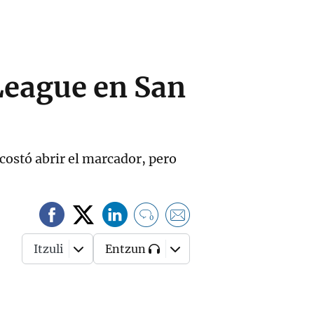
League en San
 costó abrir el marcador, pero
0
Itzuli
Entzun